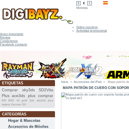
€
$
£
Moneda
Sobre nosotros
Actividad promocional
Aviso importante
Review
Contáctenos
Facebook contacto
Inicio
>
Accesorios del iPad
>
Mapa patrón de
ETIQUETAS
MAPA PATRÓN DE CUERO CON SOPOR
Comprar sky3ds
SD2Vita
Plus
ace3ds plus comprar
R4I B9S
r4i gold 3ds
sky3ds plus
tarjeta
Xecuter SX
CATEGORÍAS
Hogar & Mascotas
Accesorios de Móviles