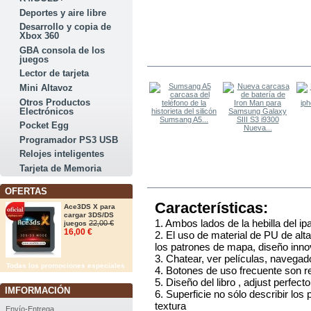
Deportes y aire libre
Desarrollo y copia de
Xbox 360
GBA consola de los
LOS OTROS COMPRARON
juegos
Lector de tarjeta
Mini Altavoz
Otros Productos
Electrónicos
Sumsang A5...
Pocket Egg
Nueva...
Programador PS3 USB
Relojes inteligentes
Tarjeta de Memoria
MÁS
OFERTAS
Características:
Ace3DS X para
cargar 3DS/DS
1. Ambos lados de la hebilla del ip
22,00 €
juegos
16,00 €
2. El uso de material de PU de al
los patrones de mapa, diseño inn
3. Chatear, ver películas, navegad
Todas los promociones especiales
4. Botones de uso frecuente son 
5. Diseño del libro , adjust perfect
IMFORMACIÓN
6. Superficie no sólo describir los
textura
Envío-Entrega