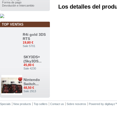
Forma de pago
Los detalles del prod
Devolución e Intercambio
TOP VENTAS
R4i gold 3DS
RTS
19,80 €
Sale 5701
SKY3DS+
(Sky3DS...
45,90 €
Sale 4230
Nintendo
Switch...
48,50 €
Sale 2913
Nuevo...
Specials
New products
Top sellers
Contact us
Sobre nosotros
Powered by
digibayz
34,00 €
Sale 2375