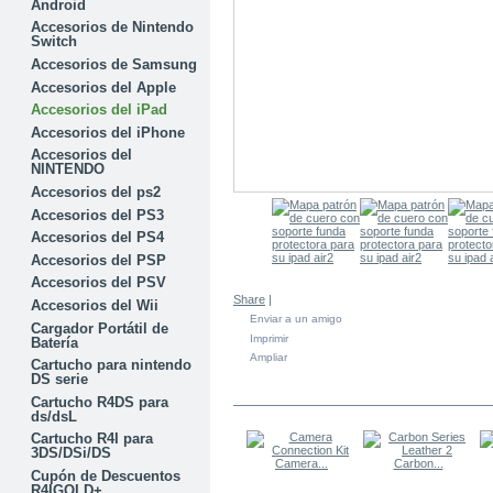
Android
Accesorios de Nintendo
Switch
Accesorios de Samsung
Accesorios del Apple
Accesorios del iPad
Accesorios del iPhone
Accesorios del
NINTENDO
Accesorios del ps2
Accesorios del PS3
Accesorios del PS4
Accesorios del PSP
Accesorios del PSV
Share
|
Accesorios del Wii
Enviar a un amigo
Cargador Portátil de
Imprimir
Batería
Ampliar
Cartucho para nintendo
DS serie
EN LA MISMA CATEGORÍA
Cartucho R4DS para
ds/dsL
Cartucho R4I para
3DS/DSi/DS
Camera...
Carbon...
Cupón de Descuentos
R4IGOLD+