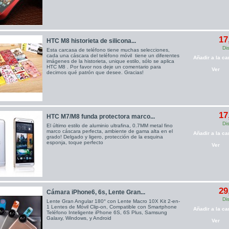
17
HTC M8 historieta de silicona...
Di
Esta carcasa de teléfono tiene muchas selecciones,
cada una cáscara del teléfono móvil tiene un diferentes
Añadir a la car
imágenes de la historieta, unique estilo, sólo se aplica
HTC M8 . Por favor nos deje un comentario para
Ver
decirnos qué patrón que desee. Gracias!
17
HTC M7/M8 funda protectora marco...
Di
El último estilo de aluminio ultrafina, 0.7MM metal fino
marco cáscara perfecta, ambiente de gama alta en el
Añadir a la car
grado! Delgado y ligero, protección de la esquina
esponja, toque perfecto
Ver
29
Cámara iPhone6, 6s, Lente Gran...
Di
Lente Gran Angular 180° con Lente Macro 10X Kit 2-en-
1 Lentes de Móvil Clip-on, Compatible con Smartphone
Añadir a la car
Teléfono Inteligente iPhone 6S, 6S Plus, Samsung
Galaxy, Windows, y Android
Ver