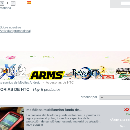
€
$
£
Moneda
Sobre nosotros
Actividad promocional
ccesorios de Móviles Android
>
Accesorias de HTC
ORIAS DE HTC
Hay 6 productos
ordenar por
32
metálicos multifunción funda de...
Di
La carcasa del teléfono puede evitar caer, a prueba de
agua y evitar el polvo, todos los aspectos de la
Añadir a la car
protección de su teléfono, usando material de aleación,
muy durable
Ver