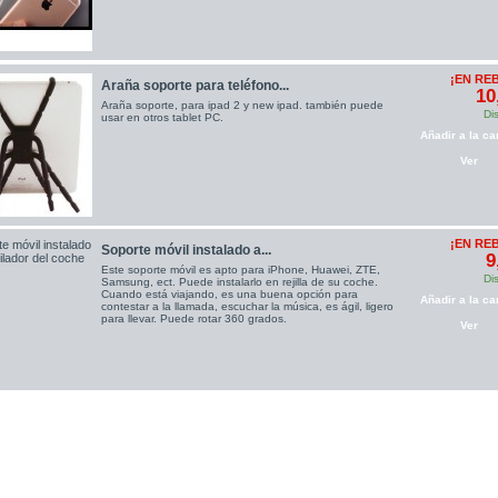
¡EN RE
Araña soporte para teléfono...
10
Araña soporte, para ipad 2 y new ipad. también puede
Di
usar en otros tablet PC.
Añadir a la car
Ver
¡EN RE
Soporte móvil instalado a...
9
Este soporte móvil es apto para iPhone, Huawei, ZTE,
Di
Samsung, ect. Puede instalarlo en rejilla de su coche.
Cuando está viajando, es una buena opción para
Añadir a la car
contestar a la llamada, escuchar la música, es ágil, ligero
para llevar. Puede rotar 360 grados.
Ver