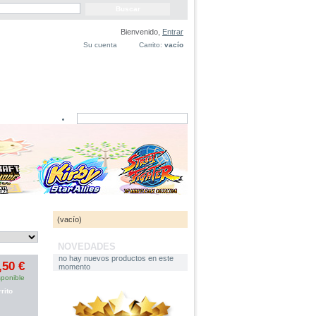
Bienvenido,
Entrar
Su cuenta
Carrito:
vacío
CARRITO
(vacío)
NOVEDADES
no hay nuevos productos en este
,50 €
momento
sponible
rito