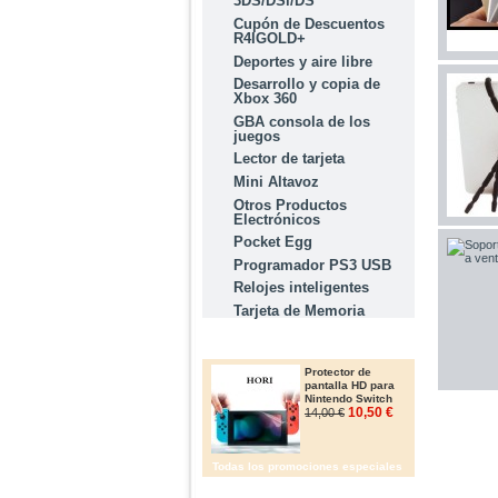
3DS/DSi/DS
Cupón de Descuentos
R4IGOLD+
Deportes y aire libre
Desarrollo y copia de
Xbox 360
GBA consola de los
juegos
Lector de tarjeta
Mini Altavoz
Otros Productos
Electrónicos
Pocket Egg
Programador PS3 USB
Relojes inteligentes
Tarjeta de Memoria
OFERTAS
Protector de
pantalla HD para
Nintendo Switch
10,50 €
14,00 €
Todas los promociones especiales