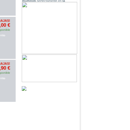
multirom
perfectamente en
la
versión 4.5-9.2 de 3DS
,ahora está
disponible en nuestra tienda, puede
descargar
Firmware
GW 3.7
“Ultra” Public BETA
.
(
15/01/2016
)
Cobra Ode DMC
. el accesario de
BAJAS!
PS3,y somos el distribuidor oficial de
,00 €
Cobra Ode
Somos distribuidor oficial de
Ace3DS
sponible
PLUS
, tenemos 20 pcs de muestras,
rito
¿si lo quiere? contacto con nosotros.
Recién llegadas:las carcasas para
iphone 8, iphoneX, iphons 8
plus,
iphone 7/7plus
, iPhone 6/6s/6
plus/6s plus y Samsung!
E3 Flasher
,el mejor accesorio de PS3!
BAJAS!
,90 €
sponible
rito