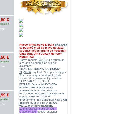
,50 €
sponible
rito
Nuevo firmware v140 para
SKY3DS+
se publicó el 25 de mayo de 2017,
soporta juegos online de Pokémon
Ultra Sol& Ultra Luna y Monster
,50 €
Hunter XX!
Nuevo modelo
Sky3DS
-La tarjeta de
sponible
sky3ds+ se publica en el 1 de
diciembre.
rito
TIENE UN BUENA NOTICIAS
:
Sky3DS+
tarjeta de 3DS pueden jugar
3ds roms juegos en todas las 3ds
versión de consola incluyen última
11.12.0-44 !
EN STOCK
EZFLASH Omega
NUEVO GBA
FLASHCARD
se publicó. La
actualización de
3DS firmware
v11.12.0-44
,
R4i gold 3DS RTS
puede
,99 €
soportar 3DS v11.12.0-44
sponible
directamente, R4i sdhc 3DS RTS y R4i
gold pro pueden correr en 3DS
rito
v11.12.0-44 perfectamente.
La primera flashcard de 3DS--
Gateway 3DS,
puede funcionar