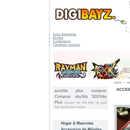
Aviso importante
Review
Contáctenos
Facebook contacto
Inicio
>
A
ETIQUETAS
ACCES
ace3ds plus comprar
Comprar sky3ds
SD2Vita
Plus
Xecuter SX
R4I B9S
r4i gold
3ds
sky3ds plus tarjeta
CATEGORÍAS
Hogar & Mascotas
Accesorios de Móviles