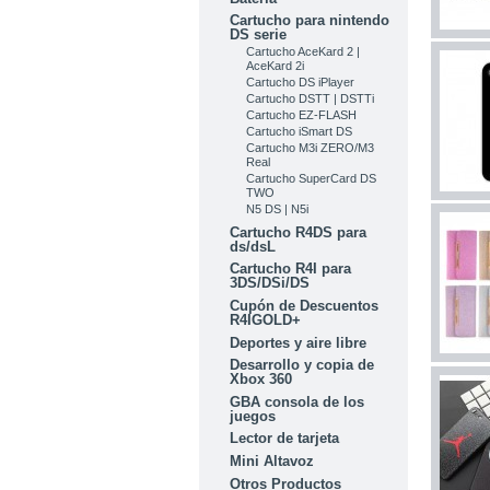
Cartucho para nintendo
DS serie
Cartucho AceKard 2 |
AceKard 2i
Cartucho DS iPlayer
Cartucho DSTT | DSTTi
Cartucho EZ-FLASH
Cartucho iSmart DS
Cartucho M3i ZERO/M3
Real
Cartucho SuperCard DS
TWO
N5 DS | N5i
Cartucho R4DS para
ds/dsL
Cartucho R4I para
3DS/DSi/DS
Cupón de Descuentos
R4IGOLD+
Deportes y aire libre
Desarrollo y copia de
Xbox 360
GBA consola de los
juegos
Lector de tarjeta
Mini Altavoz
Otros Productos