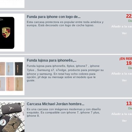
22
Funda para iphone con logo de...
Di
Esta carcasa protectora es popular entre toda américa y
europa. Está decorado con logo de coche lujoso.
Añadir a la car
Ver
¡EN RE
Funda lujosa para iphone6s,...
19
Funda lujosa para iphone6s, 6plus, iphone7，iphone
Di
7plus，Samsung s7, s7edge, producto para proteger su
Añadir a la car
iphone y samsung. En total hay ocho colores para
opción, pf deje su mensaje sobre el modelo que le
guste.
Ver
13
Carcasa Michael Jordan hombre...
Di
Es una carcasa con imágenes modernas y con diseño
exquisito. Es compatible con iphone 7, iphone 7 plus,
Añadir a la car
iphone 8.
Ver