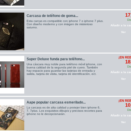
17
Carcasa de teléfono de goma...
Di
Esta carcas es compatible con iphone 7 o iphone 7 plus.
Con diseño moderno y con imágen de misterioso
Añadir a la car
saturno.
Ver
¡EN RE
Super Deluxe funda para teléfono...
18
Una cáscara muy noble para teléfono móvil iphone, con
Di
buena calidad de la segunda piel de cuero. También
hay espacio para guardar las tarjetas de entrada y
Añadir a la car
salida, tarjeta de visita, tarjeta de identificación, ect.
Ver
¡EN RE
Aape popular carcasa esmerilado...
10
La carcasa es de alta calidad y protejer bien iphone 6,
Di
7, 7plus. Los exquisitos dibujos y precisos recortes para
iphone no le decepcionarán.
Añadir a la car
Ver