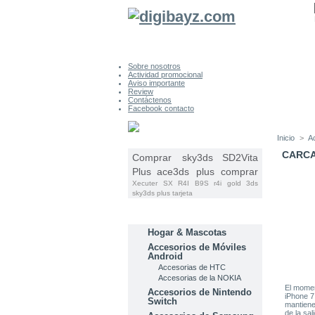
Sobre nosotros
Actividad promocional
Aviso importante
Review
Contáctenos
Facebook contacto
Inicio
>
A
ETIQUETAS
CARCA
Comprar sky3ds
SD2Vita
Plus
ace3ds plus comprar
Xecuter SX
R4I B9S
r4i gold 3ds
sky3ds plus tarjeta
CATEGORÍAS
Hogar & Mascotas
Accesorios de Móviles
Android
Accesorias de HTC
Accesorias de la NOKIA
El momen
Accesorios de Nintendo
iPhone 7
Switch
mantiene
de la sal