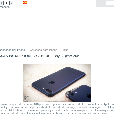
€
$
£
Moneda
ccesorios del iPhone
>
Carcasas para iphone 7/ 7 plus
SAS PARA IPHONE 7/ 7 PLUS
Hay 50 productos
to más esperado del año 2016 para los seguidores y amantes de los productos de Apple ha 
 incluye nuevas cámaras, prescinde de la entrada de audio y es resistente al agua. El teléfo
 el perfil del iPhone 6, con menos partes y creadas sobre una sola pieza de aluminio que pr
ida y entrada de audio tradicional, algo que se hará a través del puerto de carga y datos.