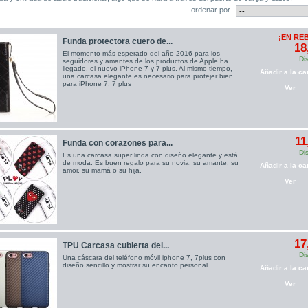
ordenar por
¡EN RE
Funda protectora cuero de...
18
El momento más esperado del año 2016 para los
Di
seguidores y amantes de los productos de Apple ha
llegado, el nuevo iPhone 7 y 7 plus. Al mismo tiempo,
Añadir a la car
una carcasa elegante es necesario para protejer bien
para iPhone 7, 7 plus
Ver
11
Funda con corazones para...
Di
Es una carcasa super linda con diseño elegante y está
de moda. Es buen regalo para su novia, su amante, su
Añadir a la car
amor, su mamá o su hija.
Ver
17
TPU Carcasa cubierta del...
Di
Una cáscara del teléfono móvil iphone 7, 7plus con
diseño sencillo y mostrar su encanto personal.
Añadir a la car
Ver