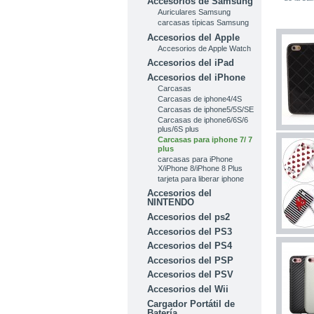
Accesorios de Samsung
Auriculares Samsung
carcasas típicas Samsung
Accesorios del Apple
Accesorios de Apple Watch
Accesorios del iPad
Accesorios del iPhone
Carcasas
Carcasas de iphone4/4S
Carcasas de iphone5/5S/SE
Carcasas de iphone6/6S/6
plus/6S plus
Carcasas para iphone 7/ 7
plus
carcasas para iPhone
X/iPhone 8/iPhone 8 Plus
tarjeta para liberar iphone
Accesorios del
NINTENDO
Accesorios del ps2
Accesorios del PS3
Accesorios del PS4
Accesorios del PSP
Accesorios del PSV
Accesorios del Wii
Cargador Portátil de
Batería