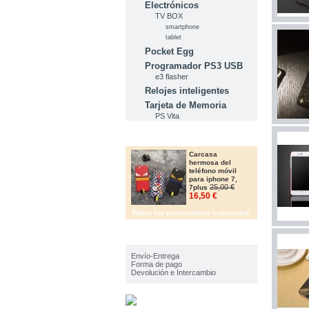
Electrónicos
TV BOX
smartphone
tablet
Pocket Egg
Programador PS3 USB
e3 flasher
Relojes inteligentes
Tarjeta de Memoria
PS Vita
OFERTAS
Carcasa
hermosa del
teléfono móvil
para iphone 7,
25,00 €
7plus
16,50 €
Todas los promociones especiales
IMFORMACIÓN
Envío-Entrega
Forma de pago
Devolución e Intercambio