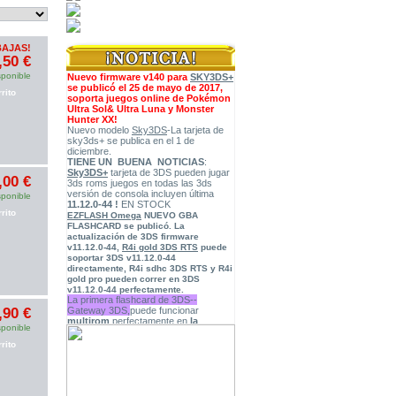
BAJAS!
,50 €
sponible
Nuevo firmware v140 para
SKY3DS+
se publicó el 25 de mayo de 2017,
rito
soporta juegos online de Pokémon
Ultra Sol& Ultra Luna y Monster
Hunter XX!
Nuevo modelo
Sky3DS
-La tarjeta de
sky3ds+ se publica en el 1 de
diciembre.
TIENE UN BUENA NOTICIAS
:
Sky3DS+
tarjeta de 3DS pueden jugar
,00 €
3ds roms juegos en todas las 3ds
versión de consola incluyen última
sponible
11.12.0-44 !
EN STOCK
rito
EZFLASH Omega
NUEVO GBA
FLASHCARD
se publicó. La
actualización de
3DS firmware
v11.12.0-44
,
R4i gold 3DS RTS
puede
soportar 3DS v11.12.0-44
directamente, R4i sdhc 3DS RTS y R4i
gold pro pueden correr en 3DS
v11.12.0-44 perfectamente.
La primera flashcard de 3DS--
,90 €
Gateway 3DS,
puede funcionar
multirom
perfectamente en
la
sponible
versión 4.5-9.2 de 3DS
,ahora está
disponible en nuestra tienda, puede
rito
descargar
Firmware
GW 3.7
“Ultra” Public BETA
.
(
15/01/2016
)
Cobra Ode DMC
. el accesario de
PS3,y somos el distribuidor oficial de
Cobra Ode