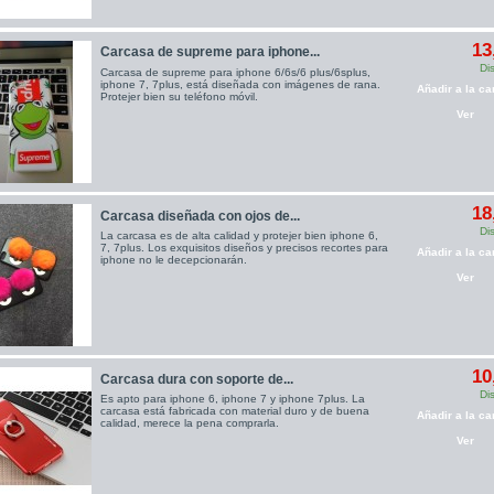
13
Carcasa de supreme para iphone...
Di
Carcasa de supreme para iphone 6/6s/6 plus/6splus,
iphone 7, 7plus, está diseñada con imágenes de rana.
Añadir a la car
Protejer bien su teléfono móvil.
Ver
18
Carcasa diseñada con ojos de...
Di
La carcasa es de alta calidad y protejer bien iphone 6,
7, 7plus. Los exquisitos diseños y precisos recortes para
Añadir a la car
iphone no le decepcionarán.
Ver
10
Carcasa dura con soporte de...
Di
Es apto para iphone 6, iphone 7 y iphone 7plus. La
carcasa está fabricada con material duro y de buena
Añadir a la car
calidad, merece la pena comprarla.
Ver