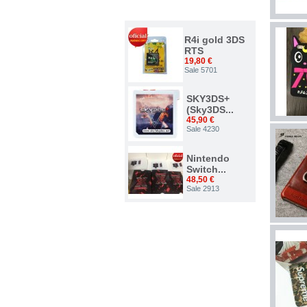
TOP VENTAS
R4i gold 3DS
RTS
19,80 €
Sale 5701
SKY3DS+
(Sky3DS...
45,90 €
Sale 4230
Nintendo
Switch...
48,50 €
Sale 2913
Nuevo...
34,00 €
Sale 2375
ACE 3DS
PLUS
7,50 €
Sale 1542