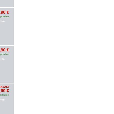
,90 €
sponible
rito
,90 €
sponible
rito
BAJAS!
,90 €
sponible
rito