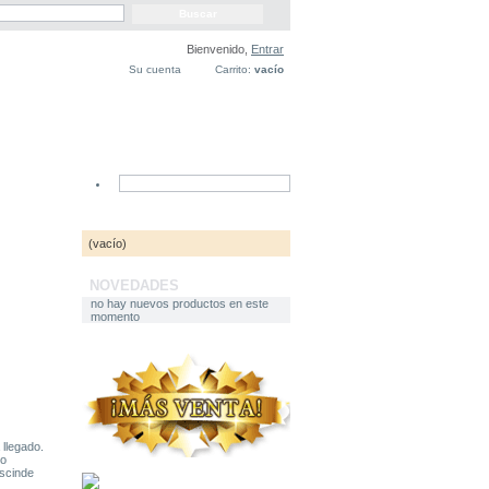
Bienvenido,
Entrar
Su cuenta
Carrito:
vacío
CARRITO
(vacío)
NOVEDADES
no hay nuevos productos en este
momento
llegado.
no
escinde