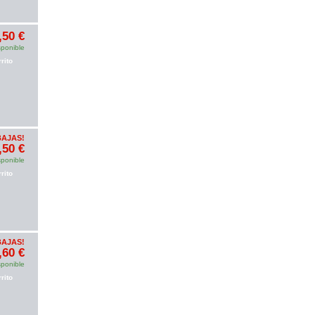
,50 €
sponible
rito
BAJAS!
,50 €
sponible
rito
BAJAS!
,60 €
sponible
rito