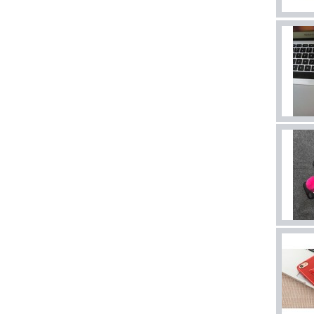
R4i gold 3DS
RTS
19,80 €
Sale 5701
SKY3DS+
(Sky3DS...
45,90 €
Sale 4230
Nintendo
Switch...
48,50 €
Sale 2913
Nuevo...
34,00 €
Sale 2375
ACE 3DS
PLUS
7,50 €
Sale 1542