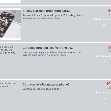
9
Stussy Carcasa protectora para...
Di
Protejer iphone 6, iphone7, iphone 7plus de golpes,
arañazons e inesperadas caídas.
Añadir a la car
Ver
9
Carcasa dura con diseño grano de...
Di
Una carcasa muy especial con diseño de grano de
madera para iphone 7 y iphone 7plus.
Añadir a la car
Ver
19
Carcasa de silicona para iphone7
Di
Carcasa de silicona para iphone7
Añadir a la car
Ver