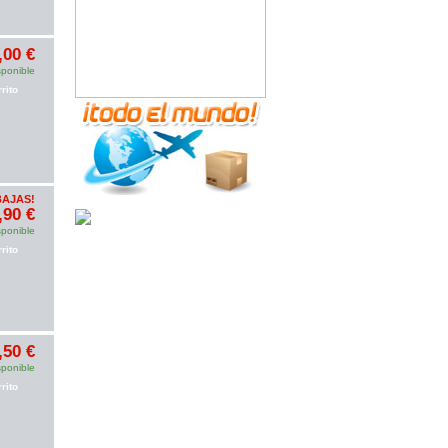
Somos distribuidor oficial de
Ace3DS
PLUS
, tenemos 20 pcs de muestras,
¿si lo quiere? contacto con nosotros.
Recién llegadas:las carcasas para
,00 €
iphone 8, iphoneX, iphons 8
sponible
plus,
iphone 7/7plus
, iPhone 6/6s/6
plus/6s plus y Samsung!
rito
E3 Flasher
,el mejor accesorio de PS3!
BAJAS!
,90 €
sponible
rito
,50 €
sponible
rito