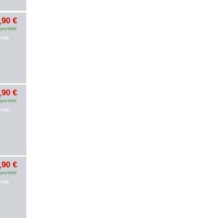
,90 €
sponible
rito
,90 €
sponible
rito
,90 €
sponible
rito