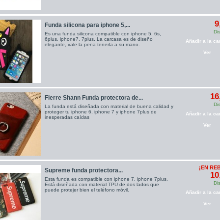
9
Funda silicona para iphone 5,...
Di
Es una funda silicona compatible con iphone 5, 6s,
6plus, iphone7, 7plus. La carcasa es de diseño
Añadir a la car
elegante, vale la pena tenerla a su mano.
Ver
16
Fierre Shann Funda protectora de...
Di
La funda está diseñada con material de buena calidad y
proteger tu iphone 6, iphone 7 y iphone 7plus de
Añadir a la car
inesperadas caídas
Ver
¡EN RE
Supreme funda protectora...
10
Esta funda es compatible con iphone 7, iphone 7plus.
Di
Está diseñada con material TPU de dos lados que
puede protejer bien el teléfono móvil.
Añadir a la car
Ver