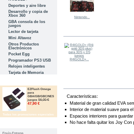
Deportes y aire libre
Desarrollo y copia de
Xbox 360
Nintendo...
GBA consola de los
juegos
Lector de tarjeta
LOS OTROS COMPRARON
Mini Altavoz
Otros Productos
Electrónicos
Pocket Egg
R4IGOLD+...
Programador PS3 USB
Relojes inteligentes
Tarjeta de Memoria
OFERTAS
MÁS
EZFlash Omega
para
Características:
GBA/GB/GBC/NES
56,00 €
juegos
Material de gran calidad EVA sem
47,90 €
Interior de material suave para e
Todas los promociones especiales
Espacios interiores para guarda
No hace falta quitar los Joy Con
IMFORMACIÓN
Envío-Entrega