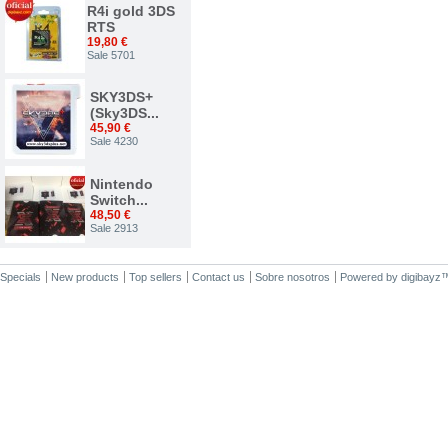
R4i gold 3DS
RTS
19,80 €
Sale 5701
SKY3DS+
(Sky3DS...
45,90 €
Sale 4230
Nintendo
Switch...
48,50 €
Sale 2913
Nuevo...
Specials
New products
Top sellers
Contact us
Sobre nosotros
Powered by
digibayz
34,00 €
Sale 2375
ACE 3DS
PLUS
7,50 €
Sale 1542
R4i gold 3DS