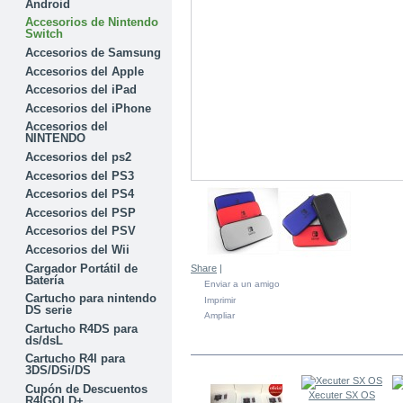
Android
Accesorios de Nintendo
Switch
Accesorios de Samsung
Accesorios del Apple
Accesorios del iPad
Accesorios del iPhone
Accesorios del
NINTENDO
Accesorios del ps2
Accesorios del PS3
Accesorios del PS4
Accesorios del PSP
Accesorios del PSV
Accesorios del Wii
Cargador Portátil de
Share
|
Batería
Enviar a un amigo
Cartucho para nintendo
Imprimir
DS serie
Ampliar
Cartucho R4DS para
ds/dsL
EN LA MISMA CATEGORÍA
Cartucho R4I para
3DS/DSi/DS
Cupón de Descuentos
Xecuter SX OS
R4IGOLD+