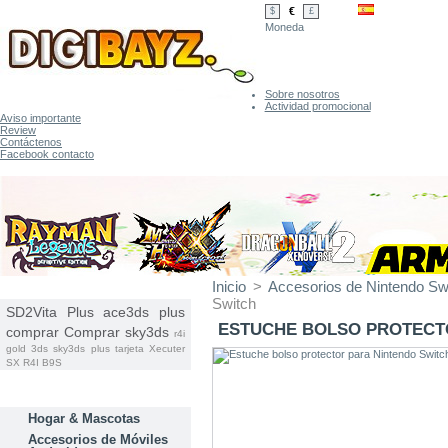
€
$
£
Moneda
Sobre nosotros
Actividad promocional
Aviso importante
Review
Contáctenos
Facebook contacto
Inicio
>
Accesorios de Nintendo Sw
ETIQUETAS
Switch
SD2Vita Plus
ace3ds plus
ESTUCHE BOLSO PROTECT
comprar
Comprar sky3ds
r4i
gold 3ds
sky3ds plus tarjeta
Xecuter
SX
R4I B9S
CATEGORÍAS
Hogar & Mascotas
Accesorios de Móviles