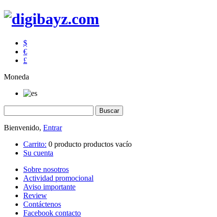
$
€
£
Moneda
Bienvenido,
Entrar
Carrito:
0
producto
productos
vacío
Su cuenta
Sobre nosotros
Actividad promocional
Aviso importante
Review
Contáctenos
Facebook contacto