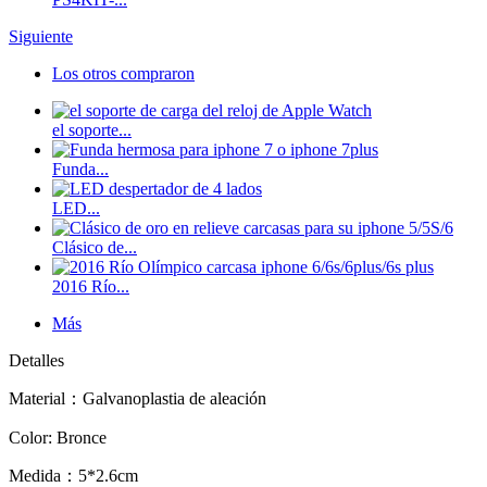
34,00 €
Siguiente
Sale 2375
Los otros compraron
el soporte...
ACE 3DS PLUS
Funda...
7,50 €
LED...
Sale 1542
Clásico de...
2016 Río...
Más
Detalles
Material：
Galvanoplastia de aleación
Color: Bronce
Medida：5*2.6cm