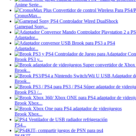
Anime Serie...
SKY3DS+(Sky3DS...
CronusMax...
Gamepad Sony...
45,90 €
Adaptador...
Sale 4230
Adaptador...
Brook PS3 y...
Nintendo Switch...
Brook...
Brook...
48,50 €
Brook PS3 /...
Sale 2913
Brook Xbox...
Brook Xbox...
Nuevo...
PS4...
PS4KIT-...