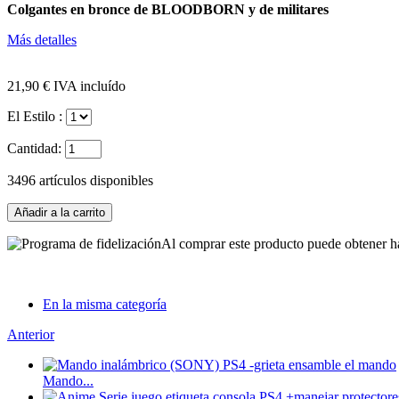
34,00 €
Colgantes en bronce de BLOODBORN y de militares
Sale 2375
Más detalles
21,90 €
IVA incluído
ACE 3DS PLUS
El Estilo :
Cantidad:
7,50 €
3496
artículos disponibles
Sale 1542
Al comprar este producto puede obtener h
R4i gold 3DS RTS
En la misma categoría
19,80 €
Anterior
Sale 5701
Mando...