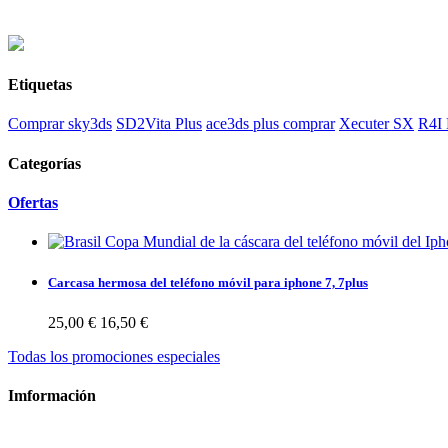
Etiquetas
Comprar sky3ds
SD2Vita Plus
ace3ds plus comprar
Xecuter SX
R4I
Categorías
Ofertas
Carcasa hermosa del teléfono móvil para iphone 7, 7plus
25,00 €
16,50 €
Todas los promociones especiales
Imformación