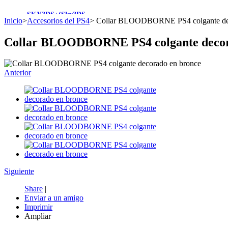
SKY3DS+(Sky3DS...
Inicio
>
Accesorios del PS4
>
Collar BLOODBORNE PS4 colgante dec
Collar BLOODBORNE PS4 colgante decor
45,90 €
Sale 4230
Anterior
Nintendo Switch...
48,50 €
Sale 2913
Siguiente
Share
|
Enviar a un amigo
Nuevo...
Imprimir
Ampliar