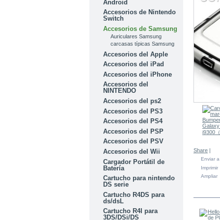
Android
Accesorios de Nintendo
Switch
Accesorios de Samsung
Auriculares Samsung
carcasas típicas Samsung
Accesorios del Apple
Accesorios del iPad
Accesorios del iPhone
Accesorios del
NINTENDO
Accesorios del ps2
Accesorios del PS3
Accesorios del PS4
Accesorios del PSP
Accesorios del PSV
Share
|
Accesorios del Wii
Enviar 
Cargador Portátil de
Batería
Imprimir
Ampliar
Cartucho para nintendo
DS serie
EN LA
Cartucho R4DS para
ds/dsL
Cartucho R4I para
3DS/DSi/DS