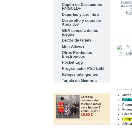
Cupón de Descuentos
R4IGOLD+
Hello
Deportes y aire libre
Desarrollo y copia de
Xbox 360
GBA consola de los
juegos
LOS O
Lector de tarjeta
Mini Altavoz
Otros Productos
R4I-SDH
Electrónicos
Pocket Egg
Programador PS3 USB
Relojes inteligentes
Tarjeta de Memoria
OFERTAS
Marca
Carcasa
Hecha 
hermosa del
teléfono móvil
Recort
para iphone 7,
Proteg
25,00 €
7plus
Fácil d
16,50 €
Compat
Todas los promociones especiales
Sólo a