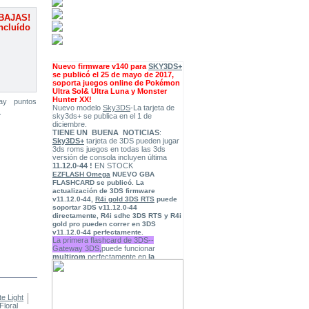
BAJAS!
ncluído
Nuevo firmware v140 para
SKY3DS+
se publicó el 25 de mayo de 2017,
soporta juegos online de Pokémon
Ultra Sol& Ultra Luna y Monster
Hunter XX!
ay puntos
Nuevo modelo
Sky3DS
-La tarjeta de
.
sky3ds+ se publica en el 1 de
diciembre.
TIENE UN BUENA NOTICIAS
:
Sky3DS+
tarjeta de 3DS pueden jugar
3ds roms juegos en todas las 3ds
versión de consola incluyen última
11.12.0-44 !
EN STOCK
EZFLASH Omega
NUEVO GBA
FLASHCARD
se publicó. La
actualización de
3DS firmware
v11.12.0-44
,
R4i gold 3DS RTS
puede
soportar 3DS v11.12.0-44
directamente, R4i sdhc 3DS RTS y R4i
gold pro pueden correr en 3DS
v11.12.0-44 perfectamente.
La primera flashcard de 3DS--
Gateway 3DS,
puede funcionar
multirom
perfectamente en
la
versión 4.5-9.2 de 3DS
,ahora está
disponible en nuestra tienda, puede
descargar
Firmware
GW 3.7
“Ultra” Public BETA
.
(
15/01/2016
)
Cobra Ode DMC
. el accesario de
PS3,y somos el distribuidor oficial de