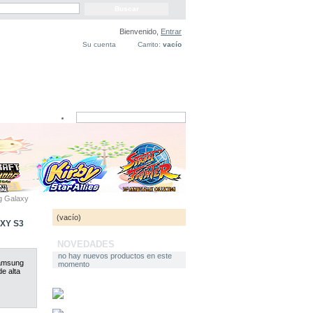
Bienvenido,
Entrar
Su cuenta
Carrito:
vacío
g Galaxy
CARRITO
(vacío)
XY S3
NOVEDADES
no hay nuevos productos en este
Samsung
momento
e alta