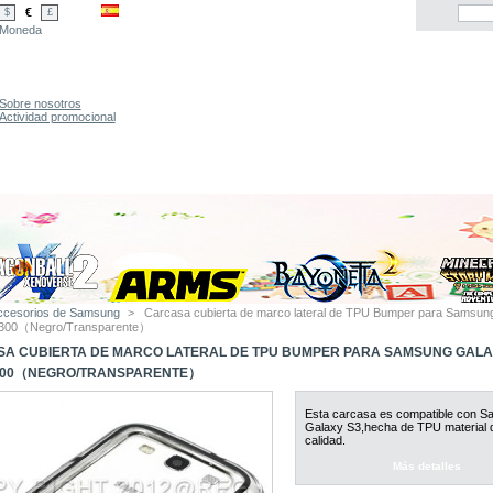
€
$
£
Moneda
Sobre nosotros
Actividad promocional
ccesorios de Samsung
>
Carcasa cubierta de marco lateral de TPU Bumper para Samsun
 i9300（Negro/Transparente）
A CUBIERTA DE MARCO LATERAL DE TPU BUMPER PARA SAMSUNG GALA
 I9300（NEGRO/TRANSPARENTE）
Esta carcasa es compatible con 
Galaxy S3,hecha de TPU material d
calidad.
Más detalles