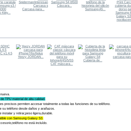
Cáscara...
Carcasa para...
Sumsang A5...
 Kitty...
noctilucent
TROS COMPRARON
C v1.4.5
Yeezy JORDAN...
carcasa para
Cubierta de...
CAT máscara...
MÁS
 nueva.
de TPU material de alta calidad.
es precisos permiten accesar totalmente a todas las funciones de su teléfono.
e su teléfono desde daños y arañazos.
e instalar y retirar,peso ligera,durable.
ible con Samsung Galaxy S3.
ccesorio,teléfono no está incluído.