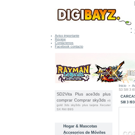
Aviso importante
Review
Contáctenos
Facebook contacto
Inicio
>
A
ETIQUETAS
S3 SIII 3
SD2Vita Plus
ace3ds plus
CARCAS
comprar
Comprar sky3ds
r4i
SIII 3
gold 3ds
sky3ds plus tarjeta
Xecuter
SX
R4I B9S
CATEGORÍAS
Hogar & Mascotas
Accesorios de Móviles