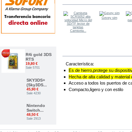
LOS OTROS COMPRARON
Gevey sim
Camiseta...
TOP VENTAS
MÁS
R4i gold 3DS
RTS
Característica:
19,80 €
Sale 5701
Es de hierro,protege su disposit
Hecha de alta calidad y material
SKY3DS+
Acceso a todos los puertos de c
(Sky3DS...
Compacto,ligero y con estilo
45,90 €
Sale 4230
Nintendo
Switch...
48,50 €
Sale 2913
Nuevo...