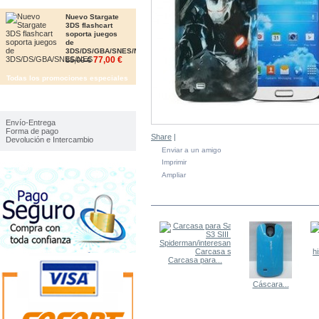
OFERTAS
Nuevo Stargate
3DS flashcart
soporta juegos
de
3DS/DS/GBA/SNES/NES
77,00 €
85,00 €
Todas los promociones especiales
IMFORMACIÓN
Envío-Entrega
Forma de pago
Share
|
Devolución e Intercambio
Enviar a un amigo
Imprimir
Ampliar
EN LA MISMA CATEGORÍA
Carcasa para...
Cáscara...