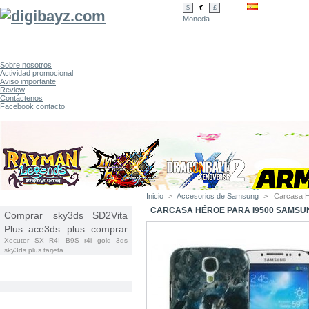
€
$
£
Moneda
Sobre nosotros
Actividad promocional
Aviso importante
Review
Contáctenos
Facebook contacto
Inicio
>
Accesorios de Samsung
>
Carcasa H
ETIQUETAS
CARCASA HÉROE PARA I9500 SAMSU
Comprar sky3ds
SD2Vita
Plus
ace3ds plus comprar
Xecuter SX
R4I B9S
r4i gold 3ds
sky3ds plus tarjeta
CATEGORÍAS