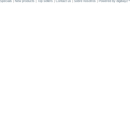
Specials
New products
Top sellers
Contact us
Sobre nosotros
Powered by
digibayz
34,00 €
Sale 2375
ACE 3DS
PLUS
7,50 €
Sale 1542
R4i gold 3DS
RTS
19,80 €
Sale 5701
SKY3DS+
(Sky3DS...
45,90 €
Sale 4230
Nintendo
Switch...
48,50 €
Sale 2913
Nuevo...
34,00 €