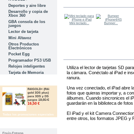
LOS OTROS COMPRARON
Deportes y aire libre
Desarrollo y copia de
Xbox 360
GBA consola de los
Mini teclado...
Bumper...
juegos
Lector de tarjeta
Mini Altavoz
Otros Productos
Electrónicos
Pocket Egg
MÁS
Programador PS3 USB
Relojes inteligentes
Utiliza el lector de tarjetas SD pa
la cámara. Conéctalo al iPad e inse
Tarjeta de Memoria
ranura.
OFERTAS
Una vez conectado, el iPad abre la
R4IGOLD+ (R4i
fotos que quieras importar y, a co
gold 3DS plus)
para 3DS y DS
álbumes. Cuando sincronices el iP
19,80 €
juegos
guardarán en la biblioteca de fotos
16,50 €
El iPad y el kit Camera Connection
Todas los promociones especiales
entre otros, los formatos JPEG y
IMFORMACIÓN
Envío-Entrega