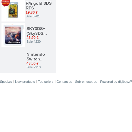
R4i gold 3DS
RTS
19,80 €
Sale 5701
SKY3DS+
(Sky3DS...
45,90 €
Sale 4230
Nintendo
Switch...
48,50 €
Sale 2913
Nuevo...
Specials
New products
Top sellers
Contact us
Sobre nosotros
Powered by
digibayz
34,00 €
Sale 2375
ACE 3DS
PLUS
7,50 €
Sale 1542
R4i gold 3DS