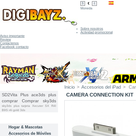
€
$
£
Moneda
Sobre nosotros
Actividad promocional
Aviso importante
Review
Contáctenos
Facebook contacto
Inicio
>
Accesorios del iPad
>
Cam
ETIQUETAS
CAMERA CONNECTION KIT
SD2Vita Plus
ace3ds plus
comprar
Comprar sky3ds
sky3ds plus tarjeta
Xecuter SX
R4I
B9S
r4i gold 3ds
CATEGORÍAS
Hogar & Mascotas
Accesorios de Móviles