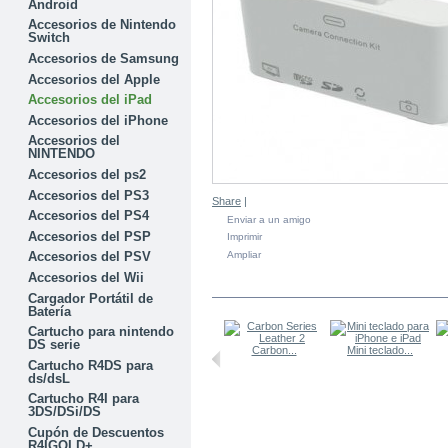
Android
Accesorios de Nintendo
Switch
Accesorios de Samsung
Accesorios del Apple
Accesorios del iPad
Accesorios del iPhone
Accesorios del
NINTENDO
Accesorios del ps2
Accesorios del PS3
Share
|
Accesorios del PS4
Enviar a un amigo
Accesorios del PSP
Imprimir
Ampliar
Accesorios del PSV
Accesorios del Wii
EN LA MISMA CATEGORÍA
Cargador Portátil de
Batería
Cartucho para nintendo
DS serie
Carbon...
Mini teclado...
Cartucho R4DS para
ds/dsL
Cartucho R4I para
3DS/DSi/DS
Cupón de Descuentos
R4IGOLD+