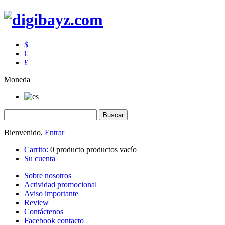
$
€
£
Moneda
Bienvenido,
Entrar
Carrito:
0
producto
productos
vacío
Su cuenta
Sobre nosotros
Actividad promocional
Aviso importante
Review
Contáctenos
Facebook contacto