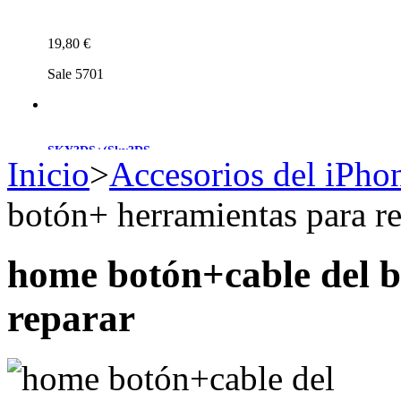
19,80 €
Sale 5701
SKY3DS+(Sky3DS...
Inicio
>
Accesorios del iPho
botón+ herramientas para re
45,90 €
Sale 4230
home botón+cable del 
reparar
Nintendo Switch...
48,50 €
Sale 2913