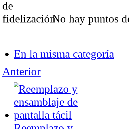
Sale 2913
No hay puntos de
Nuevo...
34,00 €
En la misma categoría
Sale 2375
Anterior
ACE 3DS PLUS
7,50 €
Sale 1542
Reemplazo y...