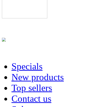
La primera flashcard de 3
multirom
perfectamente e
está disponible en nuestra t
GW 3.7 “Ultra” Public BE
Cobra Ode DMC
. el acces
distribuidor oficial de Cob
Specials
New products
Somos distribuidor oficial 
Top sellers
pcs de muestras, ¿si lo quie
Contact us
Recién llegadas:las carcasa