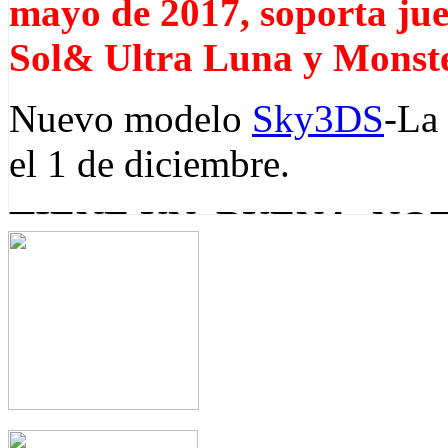
mayo de 2017, soporta ju
Sol& Ultra Luna y Monst
Nuevo modelo
Sky3DS
-La 
el 1 de diciembre.
TIENE UN BUENA NOT
3DS pueden jugar 3ds roms 
de consola incluyen última
EZFLASH Omega
NUEVO GBA FLASH
firmware v11.12.0-44
,
R4i gold 3DS RTS
pu
sdhc 3DS RTS y R4i gold pro pueden corre