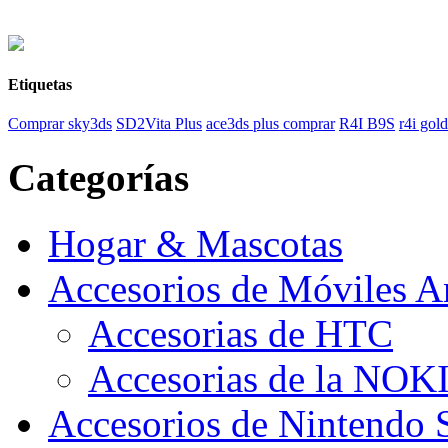
Etiquetas
Comprar sky3ds
SD2Vita Plus
ace3ds plus comprar
R4I B9S
r4i gol
Categorías
Hogar & Mascotas
Accesorios de Móviles A
Accesorias de HTC
Accesorias de la NOK
Accesorios de Nintendo 