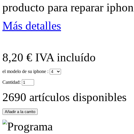
producto para reparar iphon
19,80 €
Más detalles
Sale 5701
SKY3DS+(Sky3DS...
8,20 €
IVA incluído
45,90 €
el modelo de su iphone :
Sale 4230
Cantidad:
2690
artículos disponibles
Nintendo Switch...
48,50 €