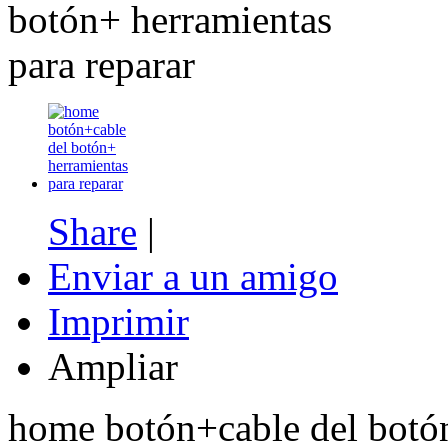
Nuevo...
34,00 €
Sale 2375
Share
|
ACE 3DS PLUS
Enviar a un amigo
Imprimir
7,50 €
Ampliar
Sale 1542
home botón+cable del botón
R4i gold 3DS RTS