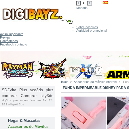
€
$
£
Moneda
Sobre nosotros
Actividad promocional
Aviso importante
Review
Contáctenos
Facebook contacto
Inicio
>
Accesorios de Móviles Android
>
Fun
ETIQUETAS
FUNDA IMPERMEABLE DISNEY PARA 
SD2Vita Plus
ace3ds plus
comprar
Comprar sky3ds
sky3ds plus tarjeta
Xecuter SX
R4I
B9S
r4i gold 3ds
CATEGORÍAS
Hogar & Mascotas
Accesorios de Móviles