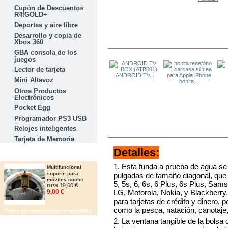
Cupón de Descuentos
R4IGOLD+
Deportes y aire libre
Desarrollo y copia de
Xbox 360
LOS OTROS COMPRARON
GBA consola de los
juegos
Lector de tarjeta
ANDROID TV...
Mini Altavoz
bonita...
Otros Productos
Electrónicos
Pocket Egg
Programador PS3 USB
Relojes inteligentes
MÁS
Tarjeta de Memoria
Detalles:
OFERTAS
1. Esta funda a prueba de agua se 
Multifuncional
soporte para
pulgadas de tamaño diagonal, que i
móviles coche
5, 5s, 6, 6s, 6 Plus, 6s Plus, Sa
19,00 €
GPS
LG, Motorola, Nokia, y Blackberry
9,00 €
para tarjetas de crédito y dinero, pe
como la pesca, natación, canotaje
Todas los promociones especiales
2. La ventana tangible de la bolsa