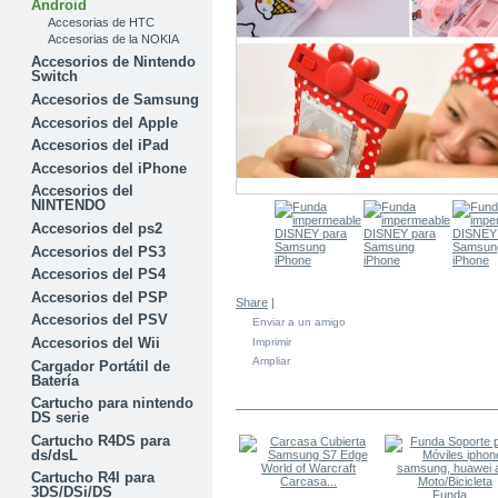
Android
Accesorias de HTC
Accesorias de la NOKIA
Accesorios de Nintendo
Switch
Accesorios de Samsung
Accesorios del Apple
Accesorios del iPad
Accesorios del iPhone
Accesorios del
NINTENDO
Accesorios del ps2
Accesorios del PS3
Accesorios del PS4
Accesorios del PSP
Share
|
Accesorios del PSV
Enviar a un amigo
Accesorios del Wii
Imprimir
Ampliar
Cargador Portátil de
Batería
EN LA MISMA CATEGORÍA
Cartucho para nintendo
DS serie
Cartucho R4DS para
ds/dsL
Cartucho R4I para
Carcasa...
3DS/DSi/DS
Funda...