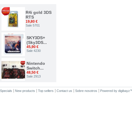
TOP VENTAS
R4i gold 3DS
RTS
19,80 €
Sale 5701
SKY3DS+
(Sky3DS...
45,90 €
Sale 4230
Nintendo
Switch...
48,50 €
Sale 2913
Nuevo...
Specials
New products
Top sellers
Contact us
Sobre nosotros
Powered by
digibayz
34,00 €
Sale 2375
ACE 3DS
PLUS
7,50 €
Sale 1542