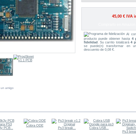
45,00 €
IVA i
Comprarlo en Amazon
Al co
producto puede obtener hasta
4 
fidelidad
. Su carrito totalizará
4 
se puede(n) transformar en u
descuento de 0,08 €.
a un amigo
 MISMA CATEGORÍA
Cobra ODE
3y PCB...
Ps3 break...
Cobra USB...
Ps3 break