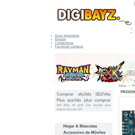
Aviso importante
Review
Contáctenos
Facebook contacto
Inicio
>
P
ETIQUETAS
PROGSK
Comprar sky3ds
SD2Vita
Plus
ace3ds plus comprar
R4I B9S
r4i gold 3ds
sky3ds plus
tarjeta
Xecuter SX
CATEGORÍAS
Hogar & Mascotas
Accesorios de Móviles