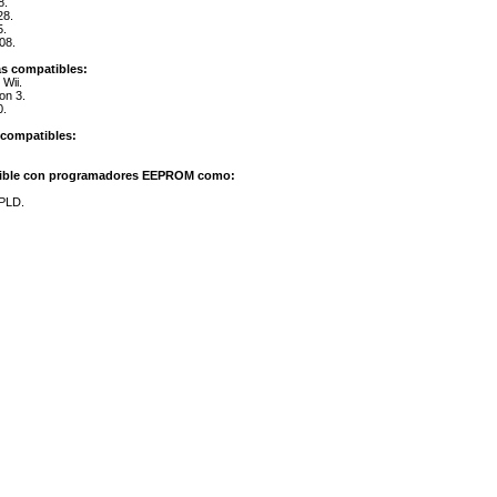
8.
8.
.
08.
s compatibles:
 Wii.
on 3.
0.
 compatibles:
ible con programadores EEPROM como:
PLD.