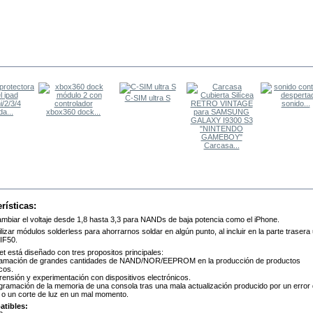
TROS COMPRARON
C-SIM ultra S
sonido...
a...
xbox360 dock...
Carcasa...
MÁS
rísticas:
mbiar el voltaje desde 1,8 hasta 3,3 para NANDs de baja potencia como el iPhone.
lizar módulos solderless para ahorrarnos soldar en algún punto, al incluir en la parte trasera
IF50.
t está diseñado con tres propositos principales:
ramación de grandes cantidades de NAND/NOR/EEPROM en la producción de productos
cos.
ensión y experimentación con dispositivos electrónicos.
gramación de la memoria de una consola tras una mala actualización producido por un error
 o un corte de luz en un mal momento.
atibles: