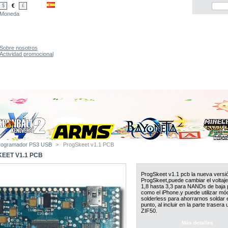
€
$
£
Moneda
Sobre nosotros
Actividad promocional
rogramador PS3 USB
>
ProgSkeet v1.1 PCB
EET V1.1 PCB
ProgSkeet v1.1 pcb la nueva versió
ProgSkeet,puede cambiar el voltaj
1,8 hasta 3,3 para NANDs de baja 
como el iPhone.y puede utilizar mó
solderless para ahorrarnos soldar 
punto, al incluir en la parte trasera
ZIF50.
Más detalles