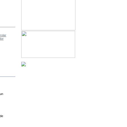
Cobra Ode
Somos distribuidor oficial de
Ace3DS
PLUS
, tenemos 20 pcs de muestras,
¿si lo quiere? contacto con nosotros.
Recién llegadas:las carcasas para
iphone 8, iphoneX, iphons 8
plus,
iphone 7/7plus
, iPhone 6/6s/6
plus/6s plus y Samsung!
E3 Flasher
,el mejor accesorio de PS3!
 un
 de