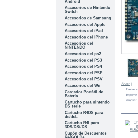
Android
Accesorios de Nintendo
Switch
Accesorios de Samsung
Accesorios del Apple
Accesorios del iPad
Accesorios del iPhone
Accesorios del
NINTENDO
Accesorios del ps2
Accesorios del PS3
Accesorios del PS4
Accesorios del PSP
Accesorios del PSV
Share
|
Accesorios del Wii
Enviar 
Cargador Portátil de
Imprimir
Batería
Ampliar
Cartucho para nintendo
DS serie
EN LA
Cartucho R4DS para
ds/dsL
Cartucho R4I para
3DS/DSi/DS
El 3k
Cupón de Descuentos
R4IGOLD+