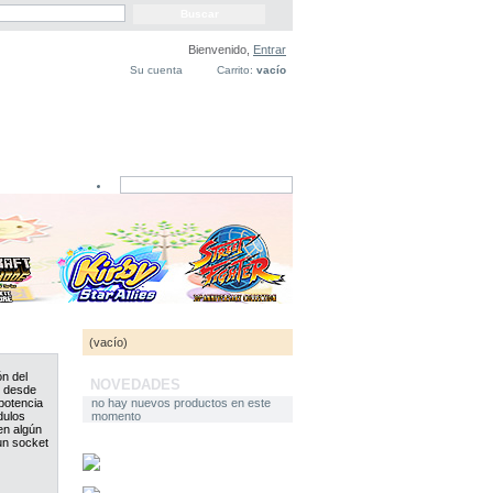
Bienvenido,
Entrar
Su cuenta
Carrito:
vacío
CARRITO
(vacío)
n del
NOVEDADES
e desde
potencia
no hay nuevos productos en este
dulos
momento
en algún
 un socket