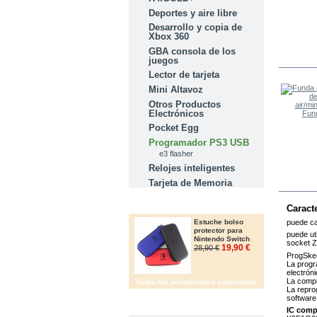
Deportes y aire libre
Desarrollo y copia de
Xbox 360
GBA consola de los
LOS O
juegos
Lector de tarjeta
Mini Altavoz
Otros Productos
Electrónicos
Fund
Pocket Egg
Programador PS3 USB
e3 flasher
Relojes inteligentes
Tarjeta de Memoria
OFERTAS
Caracte
puede ca
Estuche bolso
protector para
puede uti
Nintendo Switch
socket Z
19,90 €
28,90 €
ProgSkee
La prog
electróni
La compr
Todas los promociones especiales
La repro
software
IMFORMACIÓN
IC comp