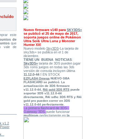
ncluído
Nuevo firmware v140 para
SKY3DS+
se publicó el 25 de mayo de 2017,
mprar este
soporta juegos online de Pokémon
puntos de
Ultra Sol& Ultra Luna y Monster
puntos
que
Hunter XX!
n vale de
Nuevo modelo
Sky3DS
-La tarjeta de
sky3ds+ se publica en el 1 de
diciembre.
TIENE UN BUENA NOTICIAS
:
Sky3DS+
tarjeta de 3DS pueden jugar
3ds roms juegos en todas las 3ds
versión de consola incluyen última
11.12.0-44 !
EN STOCK
EZFLASH Omega
NUEVO GBA
FLASHCARD
se publicó. La
actualización de
3DS firmware
v11.12.0-44
,
R4i gold 3DS RTS
puede
soportar 3DS v11.12.0-44
directamente, R4i sdhc 3DS RTS y R4i
gold pro pueden correr en 3DS
v11.12.0-44 perfectamente.
La primera flashcard de 3DS--
Gateway 3DS,
puede funcionar
multirom
perfectamente en
la
versión 4.5-9.2 de 3DS
,ahora está
disponible en nuestra tienda, puede
descargar
Firmware
GW 3.7
Power Switch
p3 hub2 (p3hub)
ps3Kit
JB-King
“Ultra” Public BETA
.
(
15/01/2016
)
Cobra Ode DMC
. el accesario de
...
PS3,y somos el distribuidor oficial de