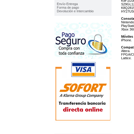
K9F1G0
Envío-Entrega
S29GL12
Forma de pago
K8Q2815
Devolución e Intercambio
HY27US
Consola
Nintendo
PlayStati
Xbox 36
Móviles
iPhone.
Compat
Altera.
FPGA/C
Lattice.
TOP VENTAS