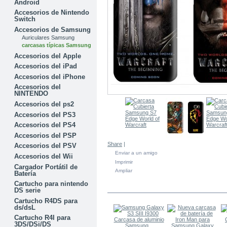
Android
Accesorios de Nintendo
Switch
Accesorios de Samsung
Auriculares Samsung
carcasas típicas Samsung
Accesorios del Apple
Accesorios del iPad
Accesorios del iPhone
Accesorios del
NINTENDO
Accesorios del ps2
Accesorios del PS3
Accesorios del PS4
Accesorios del PSP
Share
|
Accesorios del PSV
Enviar a un amigo
Accesorios del Wii
Imprimir
Cargador Portátil de
Ampliar
Batería
Cartucho para nintendo
EN LA MISMA CATEGORÍA
DS serie
Cartucho R4DS para
ds/dsL
Cartucho R4I para
3DS/DSi/DS
Samsung...