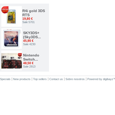
TOP VENTAS
R4i gold 3DS
RTS
19,80 €
Sale 5701
SKY3DS+
(Sky3DS...
45,90 €
Sale 4230
Nintendo
Switch...
48,50 €
Sale 2913
Nuevo...
Specials
New products
Top sellers
Contact us
Sobre nosotros
Powered by
digibayz
34,00 €
Sale 2375
ACE 3DS
PLUS
7,50 €
Sale 1542