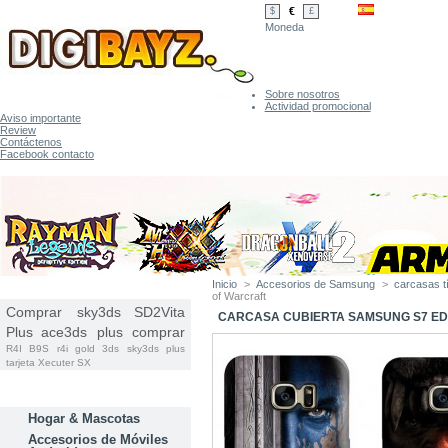
€
$
£
Moneda
Sobre nosotros
Actividad promocional
Aviso importante
Review
Contáctenos
Facebook contacto
Inicio
>
Accesorios de Samsung
>
carcasas 
ETIQUETAS
of Warcraft
Comprar sky3ds
SD2Vita
CARCASA CUBIERTA SAMSUNG S7 E
Plus
ace3ds plus comprar
R4I B9S
r4i gold 3ds
sky3ds plus
tarjeta
Xecuter SX
CATEGORÍAS
Hogar & Mascotas
Accesorios de Móviles