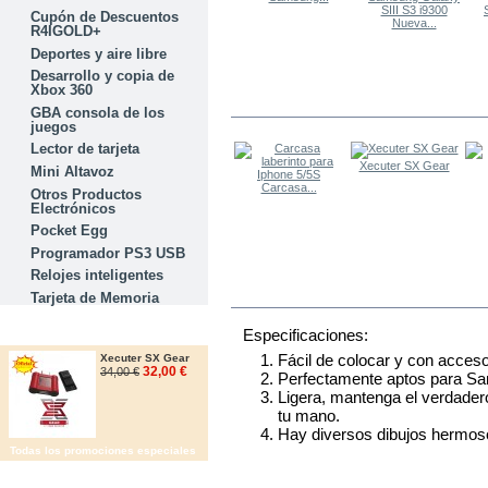
Cupón de Descuentos
Nueva...
R4IGOLD+
Deportes y aire libre
Desarrollo y copia de
Xbox 360
LOS OTROS COMPRARON
GBA consola de los
juegos
Lector de tarjeta
Xecuter SX Gear
Mini Altavoz
Carcasa...
Otros Productos
Electrónicos
Pocket Egg
Programador PS3 USB
Relojes inteligentes
MÁS
Tarjeta de Memoria
OFERTAS
Especificaciones:
Fácil de colocar y con acceso
Xecuter SX Gear
32,00 €
34,00 €
Perfectamente aptos para Sa
Ligera, mantenga el verdadero
tu mano.
Hay diversos dibujos hermoso
Todas los promociones especiales