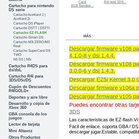
R4i gold 3DS...
Cartucho para nintendo
8GB Sandisk...
DS serie
Cartucho AceKard 2 |
AceKard 2i
Cartucho DS iPlayer
Cartucho DSTT | DSTTi
Cartucho EZ-FLASH
MÁS
Cartucho iSmart DS
Cartucho M3i ZERO/M3
Real
Descargar firmware v108 para
Cartucho SuperCard DS
4.1.0-8 y dsi 1.4.4.
TWO
N5 DS | N5i
Descargar firmware v108 para
Cartucho R4DS para
3.0.0-6 y dsi 1.4.3.
ds/dsL
Cartucho R4I para
Descargar EZ5i Kernel 3.0 
3DS/DSi/DS
Cupón de Descuentos
Descargar firmware v106a pa
R4IGOLD+
Descargar firmware v105 par
Deportes y aire libre
Desarrollo y copia de
Puedes encontrar otras tarj
Xbox 360
3DS
GBA consola de los
juegos
Las características de EZ-flash Vi:
Lector de tarjeta
Fácil de enlace. soporta GBA / DS j
Mini Altavoz
descargar jugar.Estable, compatibl
Otros Productos