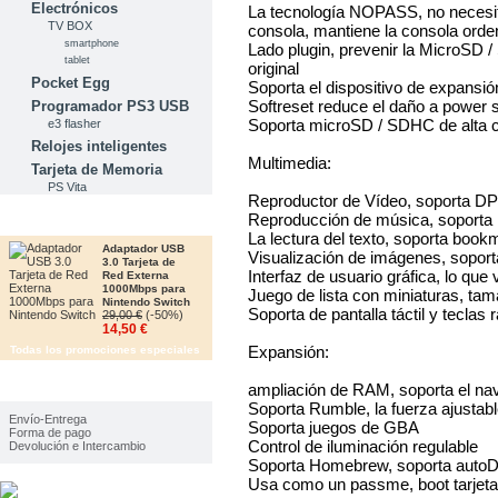
Electrónicos
La tecnología NOPASS, no necesita
TV BOX
consola, mantiene la consola orde
smartphone
Lado plugin, prevenir la MicroSD /
tablet
original
Pocket Egg
Soporta el dispositivo de expansión 
Softreset reduce el daño a power 
Programador PS3 USB
Soporta microSD / SDHC de alta ca
e3 flasher
Relojes inteligentes
Multimedia:
Tarjeta de Memoria
PS Vita
Reproductor de Vídeo, soporta DP
Reproducción de música, soporta
OFERTAS
La lectura del texto, soporta book
Adaptador USB
Visualización de imágenes, sopor
3.0 Tarjeta de
Interfaz de usuario gráfica, lo que 
Red Externa
1000Mbps para
Juego de lista con miniaturas, tam
Nintendo Switch
Soporta de pantalla táctil y teclas 
29,00 €
(-50%)
14,50 €
Expansión:
Todas los promociones especiales
ampliación de RAM, soporta el nav
IMFORMACIÓN
Soporta Rumble, la fuerza ajustab
Envío-Entrega
Soporta juegos de GBA
Forma de pago
Control de iluminación regulable
Devolución e Intercambio
Soporta Homebrew, soporta auto
Usa como un passme, boot tarje