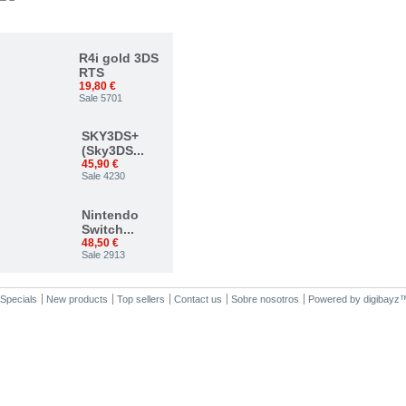
TOP VENTAS
R4i gold 3DS
RTS
19,80 €
Sale 5701
SKY3DS+
(Sky3DS...
45,90 €
Sale 4230
Nintendo
Switch...
48,50 €
Sale 2913
Nuevo...
Specials
New products
Top sellers
Contact us
Sobre nosotros
Powered by
digibayz
34,00 €
Sale 2375
ACE 3DS
PLUS
7,50 €