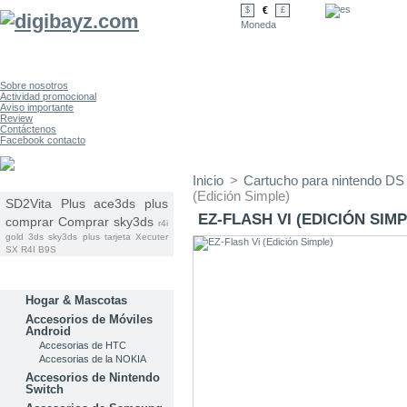
€
$
£
Moneda
Sobre nosotros
Actividad promocional
Aviso importante
Review
Contáctenos
Facebook contacto
Inicio
>
Cartucho para nintendo DS 
ETIQUETAS
(Edición Simple)
SD2Vita Plus
ace3ds plus
EZ-FLASH VI (EDICIÓN SIMP
comprar
Comprar sky3ds
r4i
gold 3ds
sky3ds plus tarjeta
Xecuter
SX
R4I B9S
CATEGORÍAS
Hogar & Mascotas
Accesorios de Móviles
Android
Accesorias de HTC
Accesorias de la NOKIA
Accesorios de Nintendo
Switch