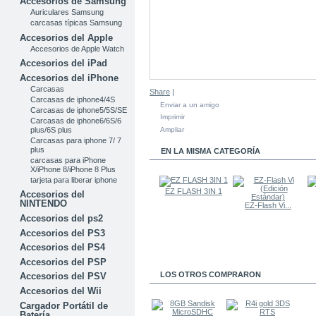
Accesorios de Samsung
Auriculares Samsung
carcasas típicas Samsung
Accesorios del Apple
Accesorios de Apple Watch
Accesorios del iPad
Accesorios del iPhone
Carcasas
Share
|
Carcasas de iphone4/4S
Enviar a un amigo
Carcasas de iphone5/5S/SE
Imprimir
Carcasas de iphone6/6S/6
plus/6S plus
Ampliar
Carcasas para iphone 7/ 7
plus
EN LA MISMA CATEGORÍA
carcasas para iPhone
X/iPhone 8/iPhone 8 Plus
tarjeta para liberar iphone
EZ FLASH 3IN 1
Accesorios del
NINTENDO
EZ-Flash Vi...
Accesorios del ps2
Accesorios del PS3
Accesorios del PS4
Accesorios del PSP
LOS OTROS COMPRARON
Accesorios del PSV
Accesorios del Wii
Cargador Portátil de
Batería