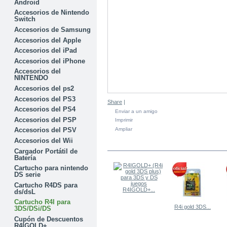
Android
Accesorios de Nintendo
Switch
Accesorios de Samsung
Accesorios del Apple
Accesorios del iPad
Accesorios del iPhone
Accesorios del
NINTENDO
Accesorios del ps2
Accesorios del PS3
Share
|
Accesorios del PS4
Enviar a un amigo
Accesorios del PSP
Imprimir
Ampliar
Accesorios del PSV
Accesorios del Wii
EN LA MISMA CATEGORÍA
Cargador Portátil de
Batería
Cartucho para nintendo
DS serie
Cartucho R4DS para
R4IGOLD+...
ds/dsL
Cartucho R4I para
R4i gold 3DS...
3DS/DSi/DS
Cupón de Descuentos
R4IGOLD+