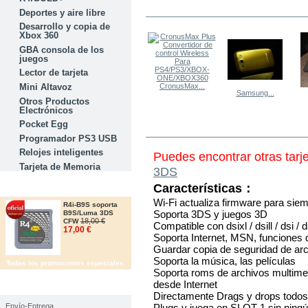
LOS OTROS COMPRARON
Deportes y aire libre
Desarrollo y copia de
Xbox 360
GBA consola de los
juegos
Lector de tarjeta
Mini Altavoz
CronusMax...
Samsung...
Otros Productos
Electrónicos
Pocket Egg
MÁS
Programador PS3 USB
Relojes inteligentes
Puedes encontrar otras tarj
Tarjeta de Memoria
3DS
Características：
OFERTAS
Wi-Fi actualiza firmware para sie
R4i-B9S soporta
Soporta 3DS y juegos 3D
B9S/Luma 3DS
18,00 €
CFW
Compatible con dsixl / dsill / dsi / d
17,00 €
Soporta Internet, MSN, funciones 
Guardar copia de seguridad de arc
Soporta la música, las películas
Todas los promociones especiales
Soporta roms de archivos multime
desde Internet
IMFORMACIÓN
Directamente Drags y drops todos 
Plugs y juega en SLOT-1 sin ningún 
Envío-Entrega