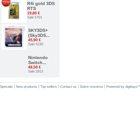
R4i gold 3DS
RTS
19,80 €
Sale 5701
SKY3DS+
(Sky3DS...
45,90 €
Sale 4230
Nintendo
Switch...
48,50 €
Sale 2913
Nuevo...
Specials
New products
Top sellers
Contact us
Sobre nosotros
Powered by
digibayz
34,00 €
Sale 2375
ACE 3DS
PLUS
7,50 €
Sale 1542
R4i gold 3DS