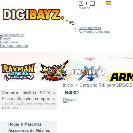
€
$
£
Moneda
Sobre nosotros
Actividad promocional
Aviso importante
Review
Contáctenos
Facebook contacto
Inicio
>
Cartucho R4I para 3DS/DS
ETIQUETAS
R4I3D
Comprar sky3ds
SD2Vita
Plus
ace3ds plus comprar
r4i
gold 3ds
sky3ds plus tarjeta
Xecuter
SX
R4I B9S
CATEGORÍAS
Hogar & Mascotas
Accesorios de Móviles