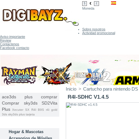
€
$
£
Moneda
Sobre nosotros
Actividad promocional
Aviso importante
Review
Contáctenos
Facebook contacto
Inicio
>
Cartucho para nintendo DS 
ETIQUETAS
R4I-SDHC V1.4.5
ace3ds plus comprar
Comprar sky3ds
SD2Vita
Plus
Xecuter SX
R4I B9S
r4i gold
3ds
sky3ds plus tarjeta
CATEGORÍAS
Hogar & Mascotas
Accesorios de Móviles