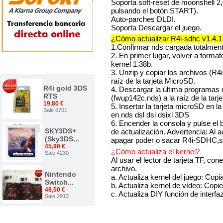
Soporta soft-reset de moonshell 2
pulsando el botón START).
Auto-parches DLDI.
Soporta Descargar el juego.
¿Cómo actualizar R4i-sdhc v1.4.1
1.Confirmar nds cargada totalment
2. En primer lugar, volver a format
kernel 1.38b.
TOP VENTAS
3. Unzip y copiar los archivos (
raíz de la tarjeta MicroSD.
R4i gold 3DS
4. Descargar la última programas d
RTS
(fwup142c.nds) a la raíz de la tarj
19,80 €
5. Insertar la tarjeta microSD en l
Sale 5701
en nds dsl dsi dsixl 3DS
6. Encender la consola y pulse el 
SKY3DS+
de actualización. Advertencia: Al a
(Sky3DS...
apagar poder o sacar R4i-SDHC,si
45,90 €
¿Cómo actualiza el kernel?
Sale 4230
Al usar el lector de tarjeta TF, con
archivo.
Nintendo
a. Actualiza kernel del juego: Copi
Switch...
b. Actualiza kernel de vídeo: Copie
48,50 €
c. Actualiza DIY función de interfa
Sale 2913
Nuevo...