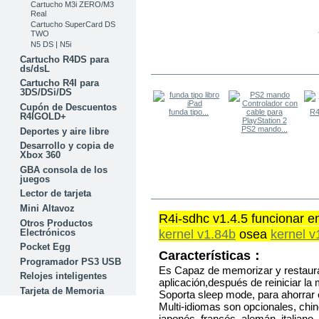
Cartucho M3i ZERO/M3
Real
Cartucho SuperCard DS
TWO
N5 DS | N5i
Cartucho R4DS para
LOS OTROS COMPRARON
ds/dsL
Cartucho R4I para
3DS/DSi/DS
Cupón de Descuentos
funda tipo...
R4
R4IGOLD+
PS2 mando...
Deportes y aire libre
Desarrollo y copia de
Xbox 360
GBA consola de los
juegos
MÁS
Lector de tarjeta
Mini Altavoz
R4i-sdhc v1.4.5 funcionar e
Otros Productos
kernel v1.84b
osea
kernel v
Electrónicos
Pocket Egg
Características：
Programador PS3 USB
Es Capaz de memorizar y restaurar
Relojes inteligentes
aplicación,después de reiniciar la 
Tarjeta de Memoria
Soporta sleep mode, para ahorrar 
Multi-idiomas son opcionales, chin
OFERTAS
japonés, francés, alemán, italiano