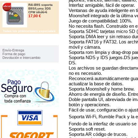
Interfaz amigable, fácil de operar.
R4i-B9S soporta
B9S/Luma 3DS
Ventanas de ayuda inteligente en t
18,00 €
CFW
Moonshell integrado de la última v
17,00 €
Juego de compatibilidad: 100%.
No necesita flash. Construido en e
Soporta SDHC tarjetas micro SD
Todas los promociones especiales
Soporta DMA leer y sin retraso dur
Soporta FAT16 y FAT32. Los archi
IMFORMACIÓN
móvil y cámara.
Envío-Entrega
Soporta rom limpia y drag-drop par
Forma de pago
Soporta NDS y IDS juegos.DS jueg
Devolución e Intercambio
DS.
Los archivos se guardan directament
no es necesario.
Reconocerá automáticamente guard
actualizar la base de datos.
Soporta Moonshell y home brew.
Ahorro de energía de diseño. Ent
Doble pantalla UI, abreviada de ima
botón y operaciones.
Fácil de usar, configuración o ajus
Soporta Wi-Fi, Rumble Pack y la 
Fondo de la interfaz de usuario se 
Soporta soft reset.
Soporta AR código de trucos.