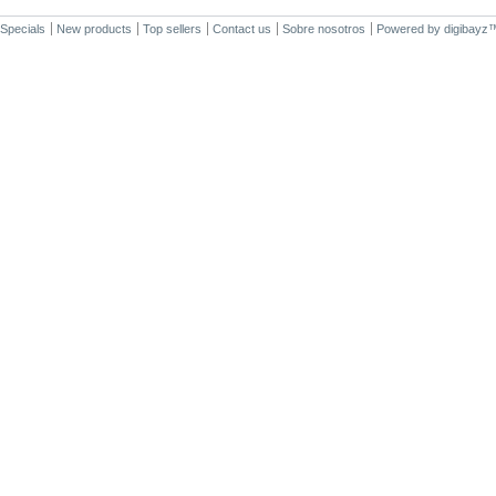
34,00 €
Sale 2375
Specials
New products
Top sellers
Contact us
Sobre nosotros
Powered by
digibayz
ACE 3DS
PLUS
7,50 €
Sale 1542
R4i gold 3DS
RTS
19,80 €
Sale 5701
SKY3DS+
(Sky3DS...
45,90 €
Sale 4230
Nintendo
Switch...
48,50 €
Sale 2913
Nuevo...
34,00 €