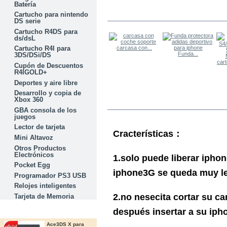
Batería
Cartucho para nintendo
LOS OTROS COMPRARON
DS serie
Cartucho R4DS para
ds/dsL
carcasa con...
Cartucho R4I para
Funda...
3DS/DSi/DS
Cupón de Descuentos
R4IGOLD+
Deportes y aire libre
Desarrollo y copia de
Xbox 360
MÁS
GBA consola de los
juegos
Lector de tarjeta
Cracterísticas
：
Mini Altavoz
Otros Productos
Electrónicos
1.solo puede liberar ipho
Pocket Egg
iphone3G se queda muy le
Programador PS3 USB
Relojes inteligentes
2.no nesecita cortar su ca
Tarjeta de Memoria
después insertar a su iph
OFERTAS
Ace3DS X para