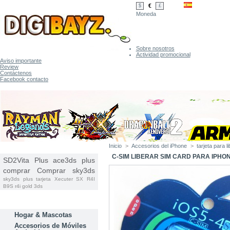
€
$
£
Moneda
Sobre nosotros
Actividad promocional
Aviso importante
Review
Contáctenos
Facebook contacto
Inicio
>
Accesorios del iPhone
>
tarjeta para l
ETIQUETAS
C-SIM LIBERAR SIM CARD PARA IPHO
SD2Vita Plus
ace3ds plus
comprar
Comprar sky3ds
sky3ds plus tarjeta
Xecuter SX
R4I
B9S
r4i gold 3ds
CATEGORÍAS
Hogar & Mascotas
Accesorios de Móviles