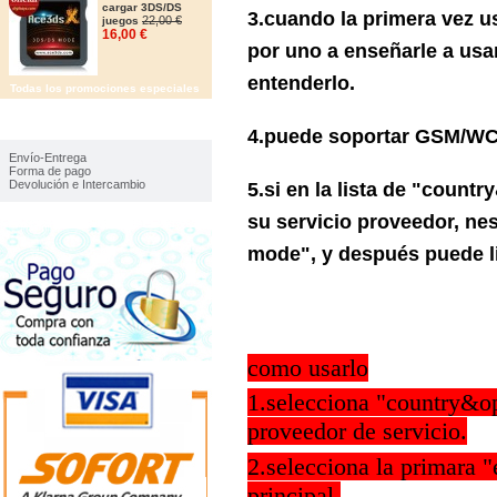
cargar 3DS/DS
3.cuando la primera vez u
22,00 €
juegos
16,00 €
por uno a enseñarle a usar
entenderlo.
Todas los promociones especiales
IMFORMACIÓN
4.puede soportar GSM/W
Envío-Entrega
Forma de pago
5.si en la lista de "coun
Devolución e Intercambio
su servicio proveedor, n
mode", y después puede l
como usarlo
1.selecciona "country&op
proveedor de servicio.
2.selecciona la primara 
principal.