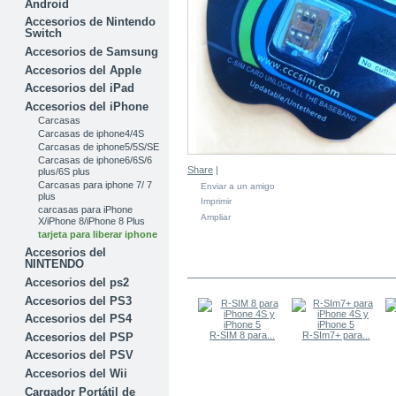
Android
Accesorios de Nintendo
Switch
Accesorios de Samsung
Accesorios del Apple
Accesorios del iPad
Accesorios del iPhone
Carcasas
Carcasas de iphone4/4S
Carcasas de iphone5/5S/SE
Carcasas de iphone6/6S/6
Share
|
plus/6S plus
Carcasas para iphone 7/ 7
Enviar a un amigo
plus
Imprimir
carcasas para iPhone
Ampliar
X/iPhone 8/iPhone 8 Plus
tarjeta para liberar iphone
Accesorios del
NINTENDO
EN LA MISMA CATEGORÍA
Accesorios del ps2
Accesorios del PS3
Accesorios del PS4
R-SIM 8 para...
R-SIm7+ para...
Accesorios del PSP
Accesorios del PSV
Accesorios del Wii
Cargador Portátil de