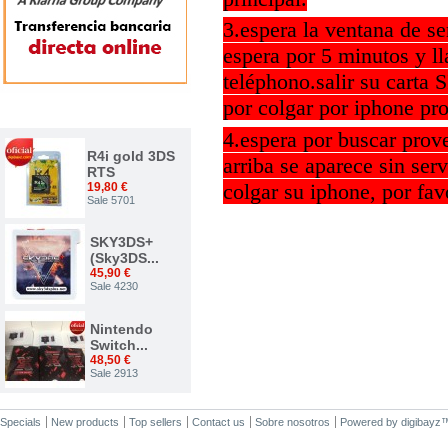
3.espera la ventana de se
espera por 5 minutos y l
teléphono.salir su carta 
por colgar por iphone pro
TOP VENTAS
4.espera por buscar prove
R4i gold 3DS
arriba se aparece sin ser
RTS
colgar su iphone, por fav
19,80 €
Sale 5701
SKY3DS+
(Sky3DS...
45,90 €
Sale 4230
Nintendo
Switch...
48,50 €
Sale 2913
Nuevo...
Specials
New products
Top sellers
Contact us
Sobre nosotros
Powered by
digibayz
34,00 €
Sale 2375