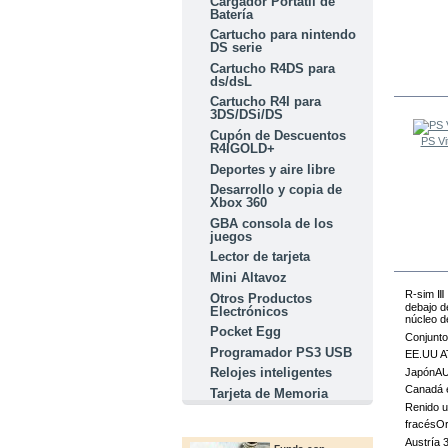
Cargador Portátil de
Batería
Cartucho para nintendo
DS serie
Cartucho R4DS para
ds/dsL
LOS O
Cartucho R4I para
3DS/DSi/DS
Cupón de Descuentos
PS Vi
R4IGOLD+
Deportes y aire libre
Desarrollo y copia de
Xbox 360
GBA consola de los
juegos
Lector de tarjeta
Mini Altavoz
R-sim Ⅲ 
Otros Productos
debajo d
Electrónicos
núcleo d
Pocket Egg
Conjunto
Programador PS3 USB
EE.UU A
Relojes inteligentes
JapónAU
Canadá e
Tarjeta de Memoria
Renido 
fracésO
OFERTAS
Austría 