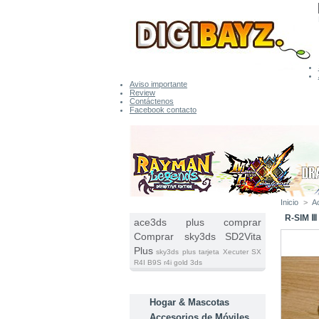
Aviso importante
Review
Contáctenos
Facebook contacto
Inicio
>
A
ETIQUETAS
R-SIM Ⅲ
ace3ds plus comprar
Comprar sky3ds
SD2Vita
Plus
sky3ds plus tarjeta
Xecuter SX
R4I B9S
r4i gold 3ds
CATEGORÍAS
Hogar & Mascotas
Accesorios de Móviles