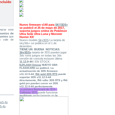
ncluído
Nuevo firmware v140 para
SKY3DS+
se publicó el 25 de mayo de 2017,
mprar este
soporta juegos online de Pokémon
puntos de
Ultra Sol& Ultra Luna y Monster
puntos
que
Hunter XX!
n vale de
Nuevo modelo
Sky3DS
-La tarjeta de
sky3ds+ se publica en el 1 de
diciembre.
TIENE UN BUENA NOTICIAS
:
Sky3DS+
tarjeta de 3DS pueden jugar
3ds roms juegos en todas las 3ds
versión de consola incluyen última
11.12.0-44 !
EN STOCK
EZFLASH Omega
NUEVO GBA
FLASHCARD
se publicó. La
actualización de
3DS firmware
v11.12.0-44
,
R4i gold 3DS RTS
puede
soportar 3DS v11.12.0-44
directamente, R4i sdhc 3DS RTS y R4i
gold pro pueden correr en 3DS
v11.12.0-44 perfectamente.
La primera flashcard de 3DS--
Gateway 3DS,
puede funcionar
multirom
perfectamente en
la
versión 4.5-9.2 de 3DS
,ahora está
disponible en nuestra tienda, puede
descargar
Firmware
GW 3.7
5-4s
C-SIM ultra S
Gevey sim
GEVEY Ultra s
R-SIM Ⅱ ultra S
“Ultra” Public BETA
.
(
15/01/2016
)
Cobra Ode DMC
. el accesario de
PS3,y somos el distribuidor oficial de