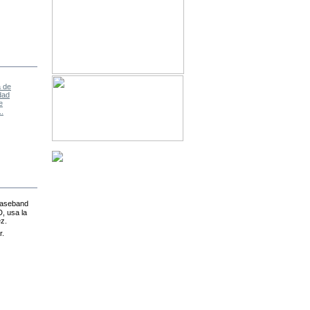
Cobra Ode
Somos distribuidor oficial de
Ace3DS
PLUS
, tenemos 20 pcs de muestras,
¿si lo quiere? contacto con nosotros.
Recién llegadas:las carcasas para
iphone 8, iphoneX, iphons 8
plus,
iphone 7/7plus
, iPhone 6/6s/6
plus/6s plus y Samsung!
E3 Flasher
,el mejor accesorio de PS3!
..
 baseband
D, usa la
ez.
r.