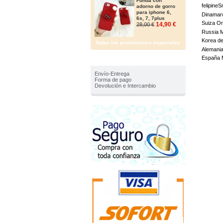
Funda con
felipine
adorno de gorro
para iphone 6,
Dinamarc
6s, 7, 7plus
Suiza Or
14,90 €
28,00 €
Russia 
Korea de
Todas los promociones especiales
Alemania
España 
IMFORMACIÓN
Envío-Entrega
Forma de pago
Devolución e Intercambio