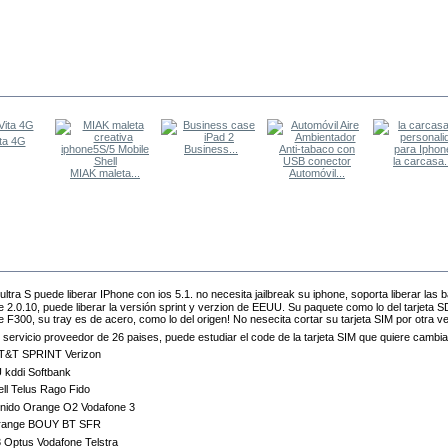
TROS COMPRARON
ta 4G
Business...
la carcasa.
MIAK maleta...
Automóvil...
MÁS
ultra S puede liberar IPhone con ios 5.1. no necesita jailbreak su iphone, soporta liberar las
e 2.0.10, puede liberar la versión sprint y verzion de EEUU. Su paquete como lo del tarjeta S
e F300, su tray es de acero, como lo del origen! No nesecita cortar su tarjeta SIM por otra v
 servicio proveedor de 26 paises, puede estudiar el code de la tarjeta SIM que quiere cambia
T&T SPRINT Verizon
 kddi Softbank
ll Telus Rago Fido
unido Orange O2 Vodafone 3
range BOUY BT SFR
3 Optus Vodafone Telstra