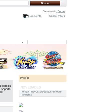
Bienvenido,
Entrar
Su cuenta
Carrito:
vacío
CARRITO
(vacío)
e con ios
NOVEDADES
, soporta
no hay nuevos productos en este
10.
momento