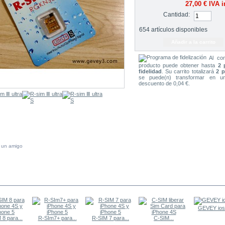
27,00 €
IVA i
Cantidad:
654
artículos disponibles
Al co
producto puede obtener hasta
2 
fidelidad
. Su carrito totalizará
2 
se puede(n) transformar en u
descuento de 0,04 €.
a un amigo
 MISMA CATEGORÍA
GEVEY ios
 8 para...
R-SIm7+ para...
R-SIM 7 para...
C-SIM...