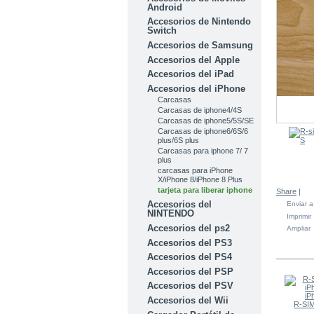
Android
Accesorios de Nintendo
Switch
Accesorios de Samsung
Accesorios del Apple
Accesorios del iPad
Accesorios del iPhone
Carcasas
Carcasas de iphone4/4S
Carcasas de iphone5/5S/SE
Carcasas de iphone6/6S/6
plus/6S plus
Carcasas para iphone 7/ 7
plus
carcasas para iPhone
X/iPhone 8/iPhone 8 Plus
tarjeta para liberar iphone
Share
|
Accesorios del
Enviar 
NINTENDO
Imprimir
Accesorios del ps2
Ampliar
Accesorios del PS3
EN LA
Accesorios del PS4
Accesorios del PSP
Accesorios del PSV
Accesorios del Wii
R-SIM