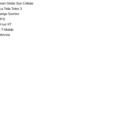
Smart Globe Sun Cellular
a Telia Telen 3
ange Sunrise
MTS
l sur KT
 T-Mobile
Movsta