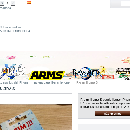
€
$
£
Moneda
Sobre nosotros
Actividad promocional
ccesorios del iPhone
>
tarjeta para liberar iphone
>
R-sim Ⅲ ultra S
 ULTRA S
R-sim Ⅲ ultra S puede liberar IPhon
5.1. no necesita jailbreak su iphone
liberar las baseband debajo de 2.0.
Más detalles