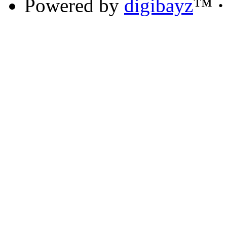
Powered by
digibayz
™
·
Samsung!
E3 Flasher
,el mejor acceso