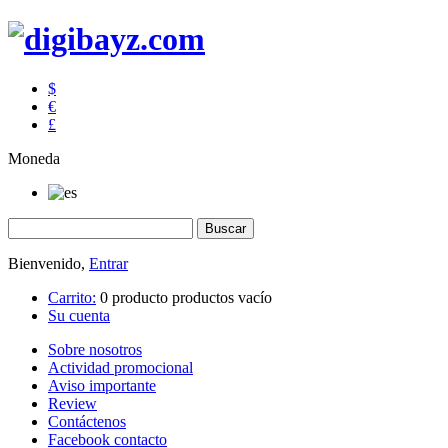
$
€
£
Moneda
Bienvenido,
Entrar
Carrito:
0
producto
productos
vacío
Su cuenta
Sobre nosotros
Actividad promocional
Aviso importante
Review
Contáctenos
Facebook contacto