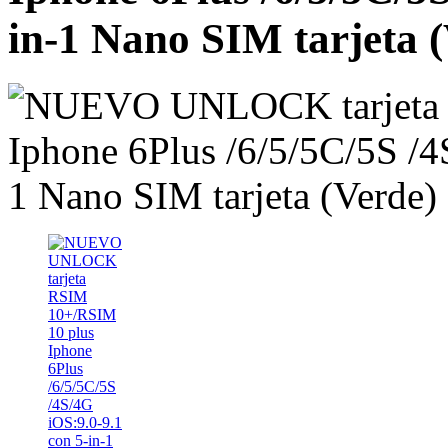
in-1 Nano SIM tarjeta 
Nuevo...
34,00 €
Sale 2375
ACE 3DS PLUS
7,50 €
Sale 1542
R4i gold 3DS RTS