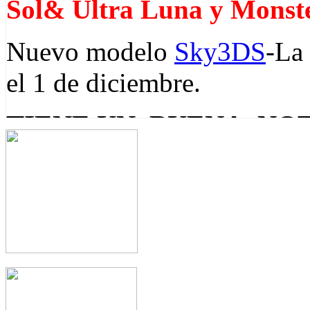
Sol& Ultra Luna y Monst
Nuevo modelo
Sky3DS
-La 
el 1 de diciembre.
TIENE UN BUENA NOT
3DS pueden jugar 3ds roms 
de consola incluyen última
EZFLASH Omega
NUEVO GBA FLASH
firmware v11.12.0-44
,
R4i gold 3DS RTS
pu
sdhc 3DS RTS y R4i gold pro pueden corre
La primera flashcard de 3