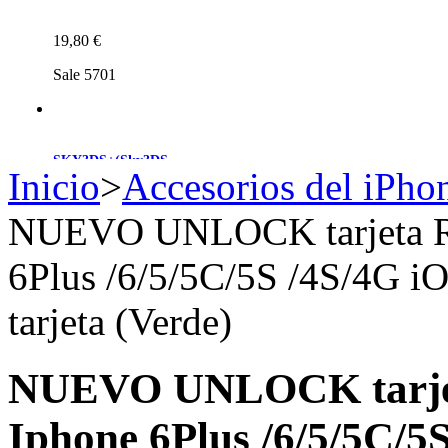
19,80 €
Sale 5701
SKY3DS+(Sky3DS...
Inicio
>
Accesorios del iPho
NUEVO UNLOCK tarjeta R
45,90 €
Sale 4230
6Plus /6/5/5C/5S /4S/4G i
tarjeta (Verde)
Nintendo Switch...
NUEVO UNLOCK tarjet
48,50 €
Iphone 6Plus /6/5/5C/5S
Sale 2913