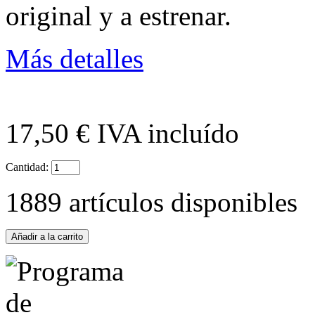
original y a estrenar.
Más detalles
Nuevo...
34,00 €
Sale 2375
17,50 €
IVA incluído
Cantidad:
ACE 3DS PLUS
1889
artículos disponibles
7,50 €
Sale 1542