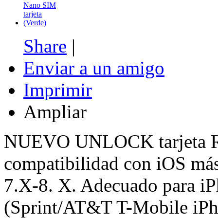
19,80 €
Sale 5701
Share
|
Enviar a un amigo
SKY3DS+(Sky3DS...
Imprimir
Ampliar
45,90 €
Sale 4230
NUEVO UNLOCK tarjeta R
compatibilidad con iOS más
Nintendo Switch...
7.X-8. X. Adecuado para iP
48,50 €
(Sprint/AT&T T-Mobile i
Sale 2913