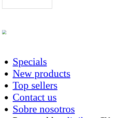
multirom
perfectamente e
está disponible en nuestra t
GW 3.7 “Ultra” Public BE
Cobra Ode DMC
. el acces
distribuidor oficial de Cob
Specials
New products
Somos distribuidor oficial 
Top sellers
pcs de muestras, ¿si lo quie
Contact us
Recién llegadas:las carcasa
Sobre nosotros
8 plus,
iphone 7/7plus
, iPh