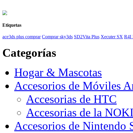
Etiquetas
ace3ds plus comprar
Comprar sky3ds
SD2Vita Plus
Xecuter SX
R4I
Categorías
Hogar & Mascotas
Accesorios de Móviles A
Accesorias de HTC
Accesorias de la NOK
Accesorios de Nintendo 