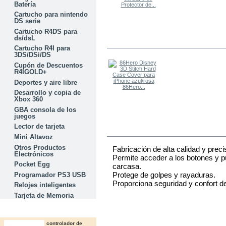
Batería
Protector de...
Cartucho para nintendo
DS serie
Cartucho R4DS para
ds/dsL
LOS OTROS COMPRARON
Cartucho R4I para
3DS/DSi/DS
Cupón de Descuentos
R4IGOLD+
Deportes y aire libre
86Hero...
Desarrollo y copia de
Xbox 360
GBA consola de los
juegos
Lector de tarjeta
MÁS
Mini Altavoz
Otros Productos
Fabricación de alta calidad y prec
Electrónicos
Permite acceder a los botones y pu
Pocket Egg
carcasa.
Protege de golpes y rayaduras.
Programador PS3 USB
Proporciona seguridad y confort d
Relojes inteligentes
Tarjeta de Memoria
OFERTAS
controlador de