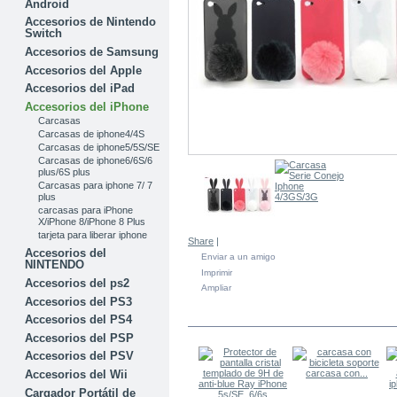
Android
Accesorios de Nintendo
Switch
Accesorios de Samsung
Accesorios del Apple
Accesorios del iPad
Accesorios del iPhone
Carcasas
Carcasas de iphone4/4S
Carcasas de iphone5/5S/SE
Carcasas de iphone6/6S/6
plus/6S plus
Carcasas para iphone 7/ 7
plus
carcasas para iPhone
X/iPhone 8/iPhone 8 Plus
tarjeta para liberar iphone
Share
|
Accesorios del
Enviar a un amigo
NINTENDO
Imprimir
Accesorios del ps2
Ampliar
Accesorios del PS3
EN LA MISMA CATEGORÍA
Accesorios del PS4
Accesorios del PSP
Accesorios del PSV
carcasa con...
Accesorios del Wii
Cargador Portátil de