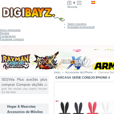
€
$
£
Moneda
Sobre nosotros
Actividad promocional
Aviso importante
Review
Contáctenos
Facebook contacto
Inicio
>
Accesorios del iPhone
>
Carcasa Ser
ETIQUETAS
CARCASA SERIE CONEJO IPHONE 4
SD2Vita Plus
ace3ds plus
comprar
Comprar sky3ds
r4i
gold 3ds
sky3ds plus tarjeta
Xecuter
SX
R4I B9S
CATEGORÍAS
Hogar & Mascotas
Accesorios de Móviles