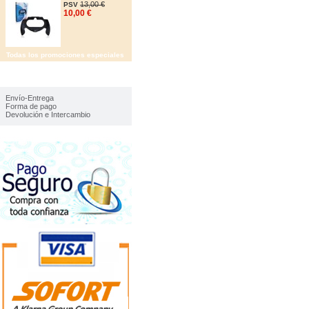
13,00 €
PSV
10,00 €
Todas los promociones especiales
IMFORMACIÓN
Envío-Entrega
Forma de pago
Devolución e Intercambio