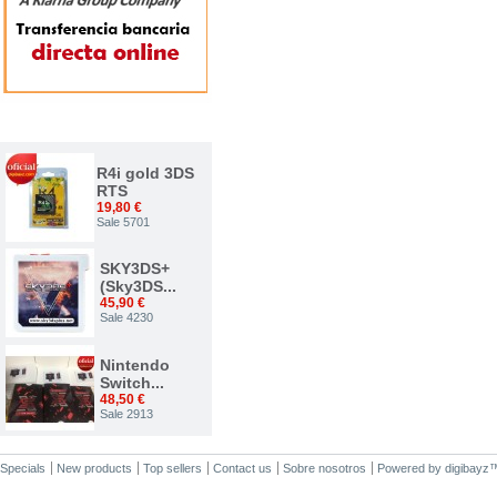
TOP VENTAS
R4i gold 3DS
RTS
19,80 €
Sale 5701
SKY3DS+
(Sky3DS...
45,90 €
Sale 4230
Nintendo
Switch...
48,50 €
Sale 2913
Nuevo...
Specials
New products
Top sellers
Contact us
Sobre nosotros
Powered by
digibayz
34,00 €
Sale 2375